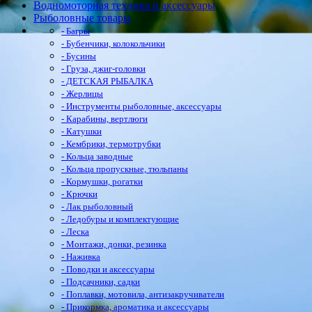
Водномоторная техника и аксессуары
Рыболовные товары
- Багры
- Бубенчики, колокольчики
- Бусины
- Груза, джиг-головки
- ДЕТСКАЯ РЫБАЛКА
- Жерлицы
- Инструменты рыболовные, аксессуары
- Карабины, вертлюги
- Катушки
- Кембрики, термотрубки
- Кольца заводные
- Кольца пропускные, тюльпаны
- Кормушки, рогатки
- Крючки
- Лак рыболовный
- Ледобуры и комплектующие
- Леска
- Монтажи, донки, резинка
- Наживка
- Поводки и аксессуары
- Подсачники, садки
- Поплавки, мотовила, антизакручиватели
- Прикормка, ароматика и аксессуары