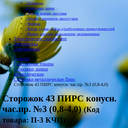
- Приманки
- Сторожки, кивки
- Удочки зимние, шестики
- Удочки, спиннинги, аксессуары
- Черпаки
- Чехлы, сумки, кейсы д/рыболовных принадлежностей
- Ящики, коробки, мотыльницы, мормышницы
Туристическое снаряжение
Экипировка
Электроника
Главная
Рыболовные товары
Сторожки, кивки
Металлические
Сторожки металлические Пирс
Сторожок 43 ПИРС конусн. час.пр. №3 (0,8-4,0)
Сторожок 43 ПИРС конусн.
час.пр. №3 (0,8-4,0)
(Код
товара: П-3 КЧП)