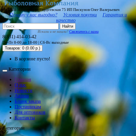
Нижний Новгород ул Гордеевская 75 ИП Пискунов Олег Валерьевич
Почему у нас выгодно?
Условия покупки
Гарантия и
качество
Найти
Искали и не нашли?
Свяжитесь с нами
8(831) 414-03-42
Пн-Пт 8-00 до 18-00 | Сб-Вс выходные
Товаров: 0 (0.00 р.)
В корзине пусто!
Категории
Главная
О нас
Новости
Акции
Бланк заказа
Постащикам
Для оптовиков
Контакты
Категории