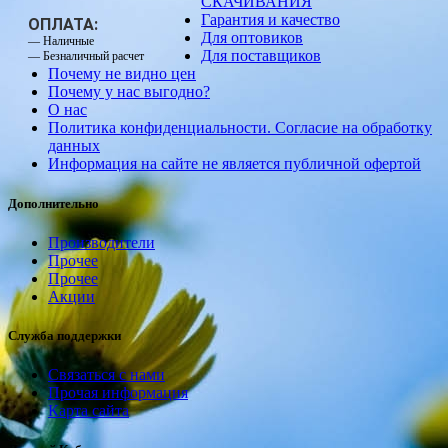
СКАЧИВАНИЯ
Гарантия и качество
ОПЛАТА:
Для оптовиков
— Наличные
Для поставщиков
— Безналичный расчет
Почему не видно цен
Почему у нас выгодно?
О нас
Политика конфиденциальности. Согласие на обработку
данных
Информация на сайте не является публичной офертой
Дополнительно
Производители
Прочее
Прочее
Акции
Служба поддержки
Связаться с нами
Прочая информация
Карта сайта