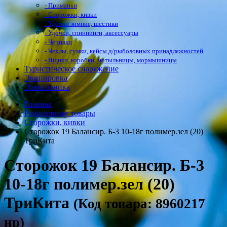
- Приманки
- Сторожки, кивки
- Удочки зимние, шестики
- Удочки, спиннинги, аксессуары
- Черпаки
- Чехлы, сумки, кейсы д/рыболовных принадлежностей
- Ящики, коробки, мотыльницы, мормышницы
Туристическое снаряжение
Экипировка
Электроника
Главная
Рыболовные товары
Сторожки, кивки
Сторожок 19 Балансир. Б-3 10-18г полимер.зел (20)
ТриКита
Сторожок 19 Балансир. Б-3
10-18г полимер.зел (20)
ТриКита
(Код товара: 8960217
нр)