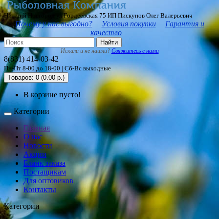
Нижний Новгород ул Гордеевская 75 ИП Пискунов Олег Валерьевич
Почему у нас выгодно?
Условия покупки
Гарантия и
качество
Найти
Искали и не нашли?
Свяжитесь с нами
8(831) 414-03-42
Пн-Пт 8-00 до 18-00 | Сб-Вс выходные
Товаров: 0 (0.00 р.)
В корзине пусто!
Категории
Главная
О нас
Новости
Акции
Бланк заказа
Постащикам
Для оптовиков
Контакты
Категории