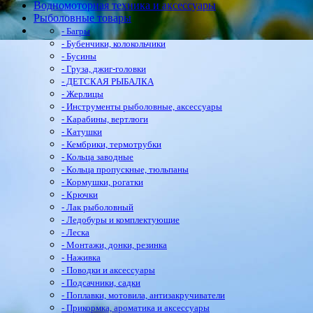
Водномоторная техника и аксессуары
Рыболовные товары
- Багры
- Бубенчики, колокольчики
- Бусины
- Груза, джиг-головки
- ДЕТСКАЯ РЫБАЛКА
- Жерлицы
- Инструменты рыболовные, аксессуары
- Карабины, вертлюги
- Катушки
- Кембрики, термотрубки
- Кольца заводные
- Кольца пропускные, тюльпаны
- Кормушки, рогатки
- Крючки
- Лак рыболовный
- Ледобуры и комплектующие
- Леска
- Монтажи, донки, резинка
- Наживка
- Поводки и аксессуары
- Подсачники, садки
- Поплавки, мотовила, антизакручиватели
- Прикормка, ароматика и аксессуары