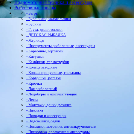
Водномоторная техника и аксессуары
Рыболовные товары
- Багры
- Бубенчики, колокольчики
- Бусины
- Груза, джиг-головки
- ДЕТСКАЯ РЫБАЛКА
- Жерлицы
- Инструменты рыболовные, аксессуары
- Карабины, вертлюги
- Катушки
- Кембрики, термотрубки
- Кольца заводные
- Кольца пропускные, тюльпаны
- Кормушки, рогатки
- Крючки
- Лак рыболовный
- Ледобуры и комплектующие
- Леска
- Монтажи, донки, резинка
- Наживка
- Поводки и аксессуары
- Подсачники, садки
- Поплавки, мотовила, антизакручиватели
- Прикормка, ароматика и аксессуары