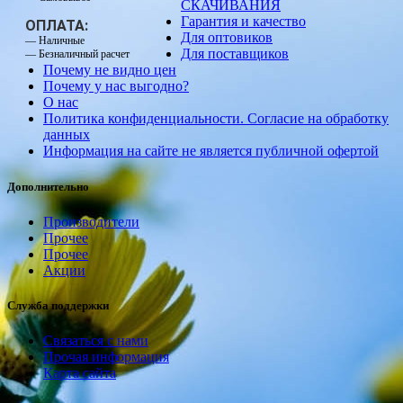
СКАЧИВАНИЯ
Гарантия и качество
ОПЛАТА:
Для оптовиков
— Наличные
Для поставщиков
— Безналичный расчет
Почему не видно цен
Почему у нас выгодно?
О нас
Политика конфиденциальности. Согласие на обработку
данных
Информация на сайте не является публичной офертой
Дополнительно
Производители
Прочее
Прочее
Акции
Служба поддержки
Связаться с нами
Прочая информация
Карта сайта