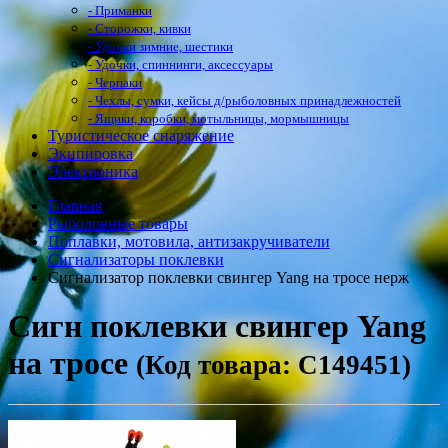
- Приманки
- Сторожки, кивки
- Удочки зимние, шестики
- Удочки, спиннинги, аксессуары
- Черпаки
- Чехлы, сумки, кейсы д/рыболовных принадлежностей
- Ящики, коробки, мотыльницы, мормышницы
Туристическое снаряжение
Экипировка
Электроника
Главная
Рыболовные товары
Поплавки, мотовила, антизакручиватели
Сигнализаторы поклевки
Сигнализатор поклевки свингер Yang на тросе нерж
Сигн поклевки свингер Yang
на тросе
(Код товара: С149451)