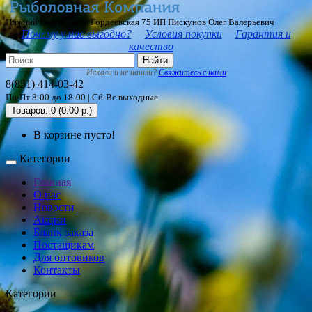
Нижний Новгород ул Гордеевская 75 ИП Пискунов Олег Валерьевич
Почему у нас выгодно?
Условия покупки
Гарантия и
качество
Найти
Искали и не нашли?
Свяжитесь с нами
8(831) 414-03-42
Пн-Пт 8-00 до 18-00 | Сб-Вс выходные
Товаров: 0 (0.00 р.)
В корзине пусто!
Категории
Главная
О нас
Новости
Акции
Бланк заказа
Постащикам
Для оптовиков
Контакты
Категории