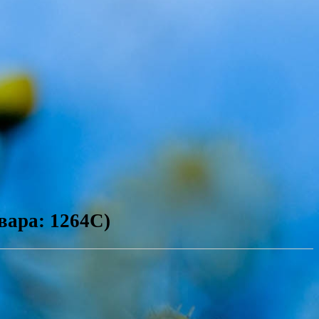
вара: 1264С)