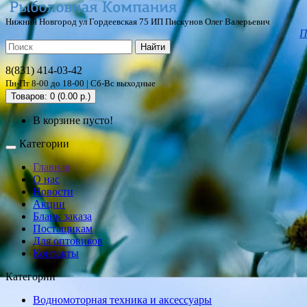
Нижний Новгород ул Гордеевская 75 ИП Пискунов Олег Валерьевич
П
Найти
8(831) 414-03-42
Пн-Пт 8-00 до 18-00 | Сб-Вс выходные
Товаров: 0 (0.00 р.)
В корзине пусто!
Категории
Главная
О нас
Новости
Акции
Бланк заказа
Постащикам
Для оптовиков
Контакты
Категории
Водномоторная техника и аксессуары