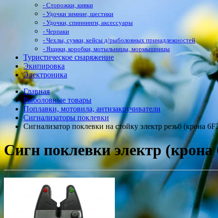
- Сторожки, кивки
- Удочки зимние, шестики
- Удочки, спиннинги, аксессуары
- Черпаки
- Чехлы, сумки, кейсы д/рыболовных принадлежностей
- Ящики, коробки, мотыльницы, мормышницы
Туристическое снаряжение
Экипировка
Электроника
Главная
Рыболовные товары
Поплавки, мотовила, антизакручиватели
Сигнализаторы поклевки
Сигнализатор поклевки на стойку электр резьб (крона 6F2
Сигн поклевки электр (крона 