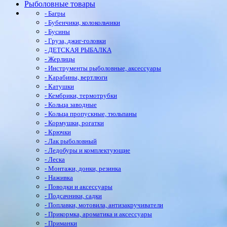
Рыболовные товары
- Багры
- Бубенчики, колокольчики
- Бусины
- Груза, джиг-головки
- ДЕТСКАЯ РЫБАЛКА
- Жерлицы
- Инструменты рыболовные, аксессуары
- Карабины, вертлюги
- Катушки
- Кембрики, термотрубки
- Кольца заводные
- Кольца пропускные, тюльпаны
- Кормушки, рогатки
- Крючки
- Лак рыболовный
- Ледобуры и комплектующие
- Леска
- Монтажи, донки, резинка
- Наживка
- Поводки и аксессуары
- Подсачники, садки
- Поплавки, мотовила, антизакручиватели
- Прикормка, ароматика и аксессуары
- Приманки