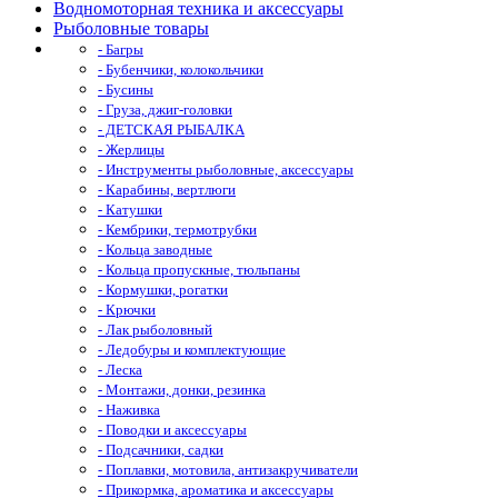
Водномоторная техника и аксессуары
Рыболовные товары
- Багры
- Бубенчики, колокольчики
- Бусины
- Груза, джиг-головки
- ДЕТСКАЯ РЫБАЛКА
- Жерлицы
- Инструменты рыболовные, аксессуары
- Карабины, вертлюги
- Катушки
- Кембрики, термотрубки
- Кольца заводные
- Кольца пропускные, тюльпаны
- Кормушки, рогатки
- Крючки
- Лак рыболовный
- Ледобуры и комплектующие
- Леска
- Монтажи, донки, резинка
- Наживка
- Поводки и аксессуары
- Подсачники, садки
- Поплавки, мотовила, антизакручиватели
- Прикормка, ароматика и аксессуары