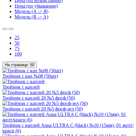
Цена (по возрастанию)
Цена (по убыванию)
Модель (А -> Я)
Модель (Я -> А)
25
50
75
100
На странице:
50
Тройник с кап №08 (50шт)
Тройник с каплей
Тройник с каплей 20 №5 фосф (50)
Тройник с каплей 20 №5 фосф-зел (50)
Тройник с каплей Aqua ULTRA C (black) №10 (15мм), 01 желт/
красн (6)