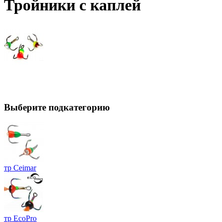
Тройники с каплей
Выберите подкатегорию
тр Ceimar
тр EcoPro