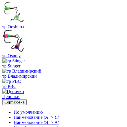
тр Ooshima
тр Osprey
тр Stinger
тр Владимирский
тр РВС
Цепочки
Сортировка
По умолчанию
Наименование (А -> Я)
Наименование (Я -> А)