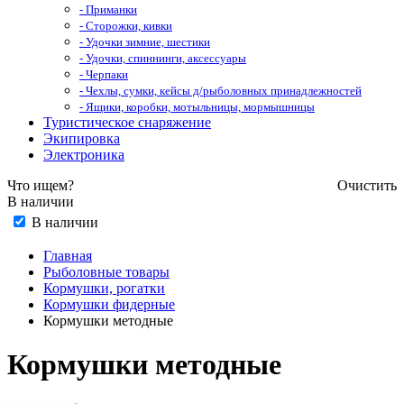
- Приманки
- Сторожки, кивки
- Удочки зимние, шестики
- Удочки, спиннинги, аксессуары
- Черпаки
- Чехлы, сумки, кейсы д/рыболовных принадлежностей
- Ящики, коробки, мотыльницы, мормышницы
Туристическое снаряжение
Экипировка
Электроника
Что ищем?
Очистить
В наличии
В наличии
Главная
Рыболовные товары
Кормушки, рогатки
Кормушки фидерные
Кормушки методные
Кормушки методные