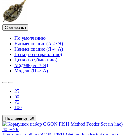
Сортировка
По умолчанию
Наименование (А -> Я)
Наименование (Я -> А)
Цена (по возрастанию)
Цена (по убыванию)
Модель (А -> Я)
Модель (Я -> А)
25
50
75
100
На странице:
50
Кормушек набор OGON FISH Method Feeder Set (in line)