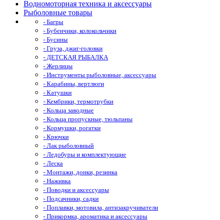
Водномоторная техника и аксессуары
Рыболовные товары
- Багры
- Бубенчики, колокольчики
- Бусины
- Груза, джиг-головки
- ДЕТСКАЯ РЫБАЛКА
- Жерлицы
- Инструменты рыболовные, аксессуары
- Карабины, вертлюги
- Катушки
- Кембрики, термотрубки
- Кольца заводные
- Кольца пропускные, тюльпаны
- Кормушки, рогатки
- Крючки
- Лак рыболовный
- Ледобуры и комплектующие
- Леска
- Монтажи, донки, резинка
- Наживка
- Поводки и аксессуары
- Подсачники, садки
- Поплавки, мотовила, антизакручиватели
- Прикормка, ароматика и аксессуары