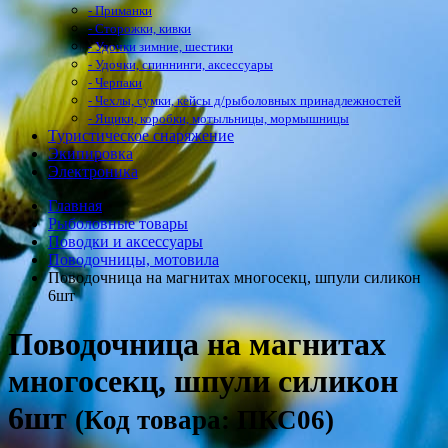
- Приманки
- Сторожки, кивки
- Удочки зимние, шестики
- Удочки, спиннинги, аксессуары
- Черпаки
- Чехлы, сумки, кейсы д/рыболовных принадлежностей
- Ящики, коробки, мотыльницы, мормышницы
Туристическое снаряжение
Экипировка
Электроника
Главная
Рыболовные товары
Поводки и аксессуары
Поводочницы, мотовила
Поводочница на магнитах многосекц, шпули силикон
6шт
Поводочница на магнитах
многосекц, шпули силикон
6шт
(Код товара: ПКС06)