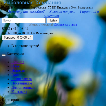
Нижний Новгород ул Гордеевская 75 ИП Пискунов Олег Валерьевич
Почему у нас выгодно?
Условия покупки
Гарантия и
качество
Найти
Искали и не нашли?
Свяжитесь с нами
8(831) 414-03-42
Пн-Пт 8-00 до 18-00 | Сб-Вс выходные
Товаров: 0 (0.00 р.)
В корзине пусто!
Категории
Главная
О нас
Новости
Акции
Бланк заказа
Постащикам
Для оптовиков
Контакты
Категории