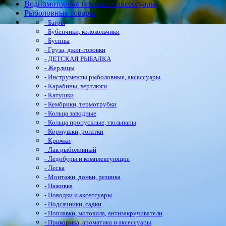
Водномоторная техника и аксессуары
Рыболовные товары
- Багры
- Бубенчики, колокольчики
- Бусины
- Груза, джиг-головки
- ДЕТСКАЯ РЫБАЛКА
- Жерлицы
- Инструменты рыболовные, аксессуары
- Карабины, вертлюги
- Катушки
- Кембрики, термотрубки
- Кольца заводные
- Кольца пропускные, тюльпаны
- Кормушки, рогатки
- Крючки
- Лак рыболовный
- Ледобуры и комплектующие
- Леска
- Монтажи, донки, резинка
- Наживка
- Поводки и аксессуары
- Подсачники, садки
- Поплавки, мотовила, антизакручиватели
- Прикормка, ароматика и аксессуары