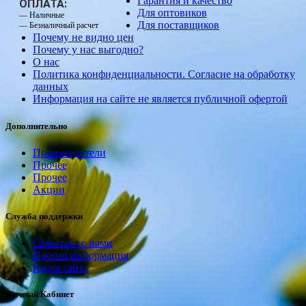
Гарантия и качество
ОПЛАТА:
Для оптовиков
— Наличные
Для поставщиков
— Безналичный расчет
Почему не видно цен
Почему у нас выгодно?
О нас
Политика конфиденциальности. Согласие на обработку
данных
Информация на сайте не является публичной офертой
Дополнительно
Производители
Прочее
Прочее
Акции
Служба поддержки
Связаться с нами
Прочая информация
Карта сайта
Личный Кабинет