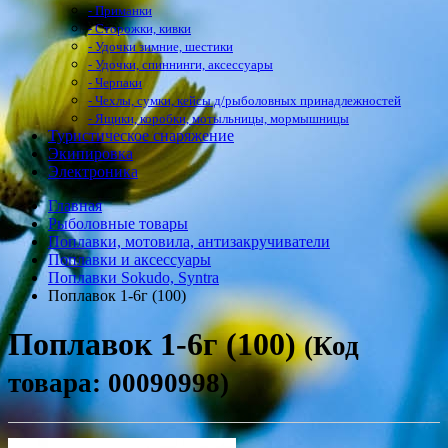
- Приманки
- Сторожки, кивки
- Удочки зимние, шестики
- Удочки, спиннинги, аксессуары
- Черпаки
- Чехлы, сумки, кейсы д/рыболовных принадлежностей
- Ящики, коробки, мотыльницы, мормышницы
Туристическое снаряжение
Экипировка
Электроника
Главная
Рыболовные товары
Поплавки, мотовила, антизакручиватели
Поплавки и аксессуары
Поплавки Sokudo, Syntra
Поплавок 1-6г (100)
Поплавок 1-6г (100)
(Код
товара: 00090998)