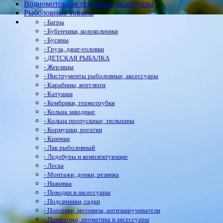
Водномоторная техника и аксессуары
Рыболовные товары
- Багры
- Бубенчики, колокольчики
- Бусины
- Груза, джиг-головки
- ДЕТСКАЯ РЫБАЛКА
- Жерлицы
- Инструменты рыболовные, аксессуары
- Карабины, вертлюги
- Катушки
- Кембрики, термотрубки
- Кольца заводные
- Кольца пропускные, тюльпаны
- Кормушки, рогатки
- Крючки
- Лак рыболовный
- Ледобуры и комплектующие
- Леска
- Монтажи, донки, резинка
- Наживка
- Поводки и аксессуары
- Подсачники, садки
- Поплавки, мотовила, антизакручиватели
- Прикормка, ароматика и аксессуары