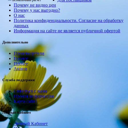
— Безналичный расчет
Почему не видно цен
Почему у нас выгодно?
О нас
Политика конфиденциальности. Согласие на обработку
данных
Информация на сайте не является публичной офертой
Дополнительно
Производители
Прочее
Прочее
Акции
Служба поддержки
Связаться с нами
Прочая информация
Карта сайта
Личный Кабинет
Личный Кабинет