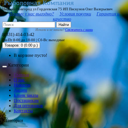
Нижний Новгород ул Гордеевская 75 ИП Пискунов Олег Валерьевич
Почему у нас выгодно?
Условия покупки
Гарантия и
качество
Найти
Искали и не нашли?
Свяжитесь с нами
8(831) 414-03-42
Пн-Пт 8-00 до 18-00 | Сб-Вс выходные
Товаров: 0 (0.00 р.)
В корзине пусто!
Категории
Главная
О нас
Новости
Акции
Бланк заказа
Постащикам
Для оптовиков
Контакты
Категории