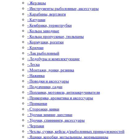
- Жерлицы
- Инструменты рыболовные, аксессуары
- Карабины, вертлюги
- Катушки
- Кембрики, термотрубки
- Кольца заводные
- Кольца пропускные, тюльпаны
- Кормушки, рогатки
- Крючки
- Лак рыболовный
- Ледобуры и комплектующие
- Леска
- Монтажи, донки, резинка
- Наживка
- Поводки и аксессуары
- Подсачники, садки
- Поплавки, мотовила, антизакручиватели
- Прикормка, ароматика и аксессуары
- Приманки
- Сторожки, кивки
- Удочки зимние, шестики
- Удочки, спиннинги, аксессуары
- Черпаки
- Чехлы, сумки, кейсы д/рыболовных принадлежностей
- Ящики, коробки, мотыльницы, мормышницы