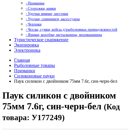
- Приманки
- Сторожки, кивки
- Удочки зимние, шестики
- Удочки, спиннинги, аксессуары
- Черпаки
- Чехлы, сумки, кейсы д/рыболовных принадлежностей
- Ящики, коробки, мотыльницы, мормышницы
Туристическое снаряжение
Экипировка
Электроника
Главная
Рыболовные товары
Приманки
Силиконовые пауки
Паук силикон с двойником 75мм 7.6г, син-черн-бел
Паук силикон с двойником
75мм 7.6г, син-черн-бел
(Код
товара: У177249)