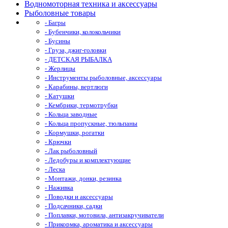
Водномоторная техника и аксессуары
Рыболовные товары
- Багры
- Бубенчики, колокольчики
- Бусины
- Груза, джиг-головки
- ДЕТСКАЯ РЫБАЛКА
- Жерлицы
- Инструменты рыболовные, аксессуары
- Карабины, вертлюги
- Катушки
- Кембрики, термотрубки
- Кольца заводные
- Кольца пропускные, тюльпаны
- Кормушки, рогатки
- Крючки
- Лак рыболовный
- Ледобуры и комплектующие
- Леска
- Монтажи, донки, резинка
- Наживка
- Поводки и аксессуары
- Подсачники, садки
- Поплавки, мотовила, антизакручиватели
- Прикормка, ароматика и аксессуары