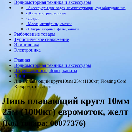
Водномоторная техника и аксессуары
- Аксессуары для лодок, комплектующие, суд.оборудование
- Жилеты страховочные
- Лодки
- Масла, антифризы, смазки
- Шнуры якорные, фалы, канаты
Рыболовные товары
Туристическое снаряжение
Экипировка
Электроника
Главная
Водномоторная техника и аксессуары
Шнуры якорные, фалы, канаты
Лини
Линь плавающий кругл10мм 25м (1100кг) Floating Cord
R евромоток, желт
Линь плавающий кругл 10мм
25м (1000кг) евромоток, желт
(Код товара: 00077376)