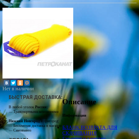
Нет в наличии
БЫСТРАЯ ДОСТАВКА:
Описание
В любой уголок
России:
— Транспортными компаниями
Информация
Нижний Новгород
и пригород:
— Бесплатная доставка в магазин
БЛАНК ВОЗВРАТА ДЛЯ
— Самовывоз
СКАЧИВАНИЯ
Гарантия и качество