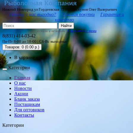
Нижний Новгород ул Гордеевская 75 ИП Пискунов Олег Валерьевич
Почему у нас выгодно?
Условия покупки
Гарантия и
качество
Найти
Искали и не нашли?
Свяжитесь с нами
8(831) 414-03-42
Пн-Пт 8-00 до 18-00 | Сб-Вс выходные
Товаров: 0 (0.00 р.)
В корзине пусто!
Категории
Главная
О нас
Новости
Акции
Бланк заказа
Постащикам
Для оптовиков
Контакты
Категории