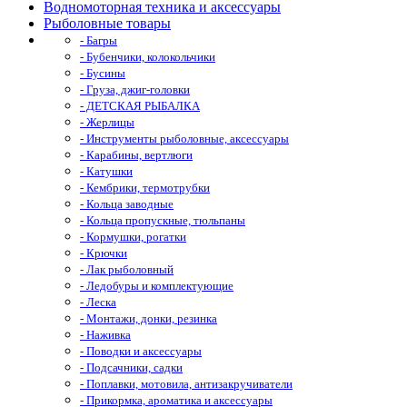
Водномоторная техника и аксессуары
Рыболовные товары
- Багры
- Бубенчики, колокольчики
- Бусины
- Груза, джиг-головки
- ДЕТСКАЯ РЫБАЛКА
- Жерлицы
- Инструменты рыболовные, аксессуары
- Карабины, вертлюги
- Катушки
- Кембрики, термотрубки
- Кольца заводные
- Кольца пропускные, тюльпаны
- Кормушки, рогатки
- Крючки
- Лак рыболовный
- Ледобуры и комплектующие
- Леска
- Монтажи, донки, резинка
- Наживка
- Поводки и аксессуары
- Подсачники, садки
- Поплавки, мотовила, антизакручиватели
- Прикормка, ароматика и аксессуары