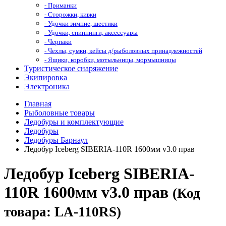
- Приманки
- Сторожки, кивки
- Удочки зимние, шестики
- Удочки, спиннинги, аксессуары
- Черпаки
- Чехлы, сумки, кейсы д/рыболовных принадлежностей
- Ящики, коробки, мотыльницы, мормышницы
Туристическое снаряжение
Экипировка
Электроника
Главная
Рыболовные товары
Ледобуры и комплектующие
Ледобуры
Ледобуры Барнаул
Ледобур Iceberg SIBERIA-110R 1600мм v3.0 прав
Ледобур Iceberg SIBERIA-
110R 1600мм v3.0 прав
(Код
товара: LA-110RS)