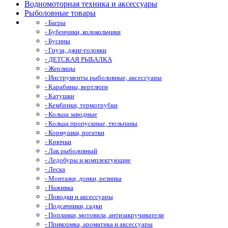
Водномоторная техника и аксессуары
Рыболовные товары
- Багры
- Бубенчики, колокольчики
- Бусины
- Груза, джиг-головки
- ДЕТСКАЯ РЫБАЛКА
- Жерлицы
- Инструменты рыболовные, аксессуары
- Карабины, вертлюги
- Катушки
- Кембрики, термотрубки
- Кольца заводные
- Кольца пропускные, тюльпаны
- Кормушки, рогатки
- Крючки
- Лак рыболовный
- Ледобуры и комплектующие
- Леска
- Монтажи, донки, резинка
- Наживка
- Поводки и аксессуары
- Подсачники, садки
- Поплавки, мотовила, антизакручиватели
- Прикормка, ароматика и аксессуары