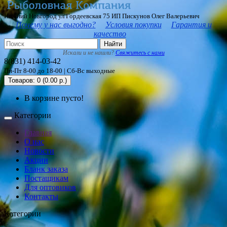
Нижний Новгород ул Гордеевская 75 ИП Пискунов Олег Валерьевич
Почему у нас выгодно?
Условия покупки
Гарантия и
качество
Найти
Искали и не нашли?
Свяжитесь с нами
8(831) 414-03-42
Пн-Пт 8-00 до 18-00 | Сб-Вс выходные
Товаров: 0 (0.00 р.)
В корзине пусто!
Категории
Главная
О нас
Новости
Акции
Бланк заказа
Постащикам
Для оптовиков
Контакты
Категории