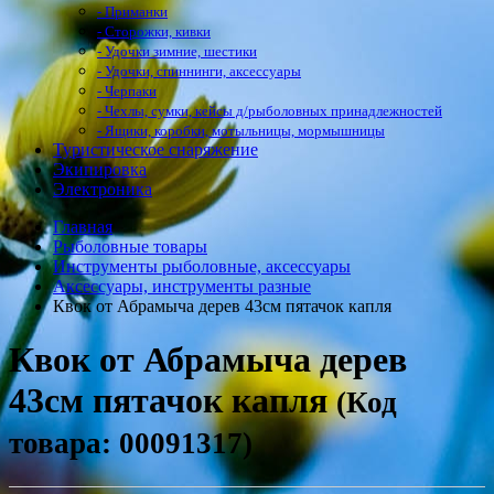
- Приманки
- Сторожки, кивки
- Удочки зимние, шестики
- Удочки, спиннинги, аксессуары
- Черпаки
- Чехлы, сумки, кейсы д/рыболовных принадлежностей
- Ящики, коробки, мотыльницы, мормышницы
Туристическое снаряжение
Экипировка
Электроника
Главная
Рыболовные товары
Инструменты рыболовные, аксессуары
Аксессуары, инструменты разные
Квок от Абрамыча дерев 43см пятачок капля
Квок от Абрамыча дерев
43см пятачок капля
(Код
товара: 00091317)