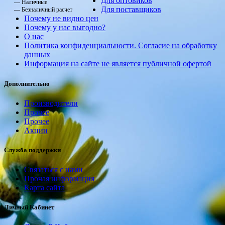
Для оптовиков
— Наличные
Для поставщиков
— Безналичный расчет
Почему не видно цен
Почему у нас выгодно?
О нас
Политика конфиденциальности. Согласие на обработку
данных
Информация на сайте не является публичной офертой
Дополнительно
Производители
Прочее
Прочее
Акции
Служба поддержки
Связаться с нами
Прочая информация
Карта сайта
Личный Кабинет