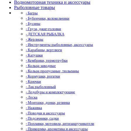
Водномоторная техника и аксессуары
Рыболовные товары
- Багры
- Бубенчики, колокольчики
- Бусины
- Груза, джиг-головки
- ДЕТСКАЯ РЫБАЛКА
- Жерлицы
- Инструменты рыболовные, аксессуары
- Карабины, вертлюги
- Катушки
- Кембрики, термотрубки
- Кольца заводные
- Кольца пропускные, тюльпаны
- Кормушки, рогатки
- Крючки
- Лак рыболовный
- Ледобуры и комплектующие
- Леска
- Монтажи, донки, резинка
- Наживка
- Поводки и аксессуары
- Подсачники, садки
- Поплавки, мотовила, антизакручиватели
- Прикормка, ароматика и аксессуары