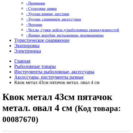
- Приманки
- Сторожки, кивки
- Удочки зимние, шестики
- Удочки, спиннинги, аксессуары
- Черпаки
- Чехлы, сумки, кейсы д/рыболовных принадлежностей
- Ящики, коробки, мотыльницы, мормышницы
Туристическое снаряжение
Экипировка
Электроника
Главная
Рыболовные товары
Инструменты рыболовные, аксессуары
Аксессуары, инструменты разные
Квок метал 43см пятачок метал. овал 4 см
Квок метал 43см пятачок
метал. овал 4 см
(Код товара:
00087670)