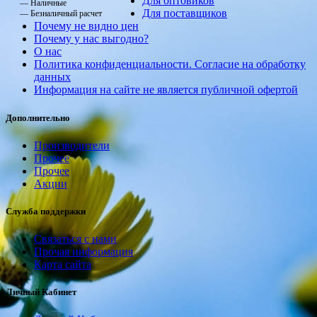
Для оптовиков
— Наличные
Для поставщиков
— Безналичный расчет
Почему не видно цен
Почему у нас выгодно?
О нас
Политика конфиденциальности. Согласие на обработку
данных
Информация на сайте не является публичной офертой
Дополнительно
Производители
Прочее
Прочее
Акции
Служба поддержки
Связаться с нами
Прочая информация
Карта сайта
Личный Кабинет