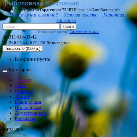
Нижний Новгород ул Гордеевская 75 ИП Пискунов Олег Валерьевич
Почему у нас выгодно?
Условия покупки
Гарантия и
качество
Найти
Искали и не нашли?
Свяжитесь с нами
8(831) 414-03-42
Пн-Пт 8-00 до 18-00 | Сб-Вс выходные
Товаров: 0 (0.00 р.)
В корзине пусто!
Категории
Главная
О нас
Новости
Акции
Бланк заказа
Постащикам
Для оптовиков
Контакты
Категории