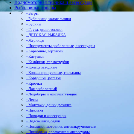
Водномоторная техника и аксессуары
Рыболовные товары
- Багры
- Бубенчики, колокольчики
- Бусины
- Груза, джиг-головки
- ДЕТСКАЯ РЫБАЛКА
- Жерлицы
- Инструменты рыболовные, аксессуары
- Карабины, вертлюги
- Катушки
- Кембрики, термотрубки
- Кольца заводные
- Кольца пропускные, тюльпаны
- Кормушки, рогатки
- Крючки
- Лак рыболовный
- Ледобуры и комплектующие
- Леска
- Монтажи, донки, резинка
- Наживка
- Поводки и аксессуары
- Подсачники, садки
- Поплавки, мотовила, антизакручиватели
- Прикормка, ароматика и аксессуары