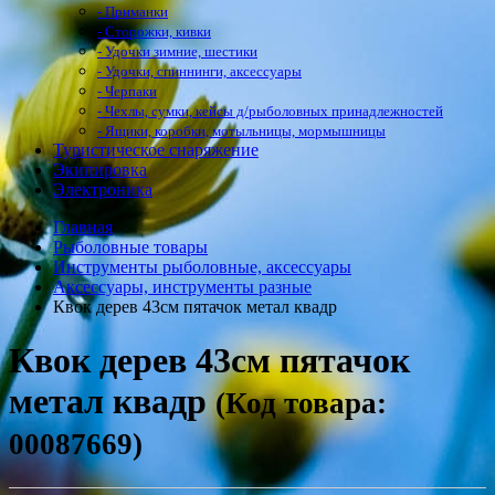
- Приманки
- Сторожки, кивки
- Удочки зимние, шестики
- Удочки, спиннинги, аксессуары
- Черпаки
- Чехлы, сумки, кейсы д/рыболовных принадлежностей
- Ящики, коробки, мотыльницы, мормышницы
Туристическое снаряжение
Экипировка
Электроника
Главная
Рыболовные товары
Инструменты рыболовные, аксессуары
Аксессуары, инструменты разные
Квок дерев 43см пятачок метал квадр
Квок дерев 43см пятачок
метал квадр
(Код товара:
00087669)