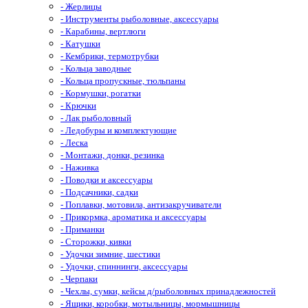
- Жерлицы
- Инструменты рыболовные, аксессуары
- Карабины, вертлюги
- Катушки
- Кембрики, термотрубки
- Кольца заводные
- Кольца пропускные, тюльпаны
- Кормушки, рогатки
- Крючки
- Лак рыболовный
- Ледобуры и комплектующие
- Леска
- Монтажи, донки, резинка
- Наживка
- Поводки и аксессуары
- Подсачники, садки
- Поплавки, мотовила, антизакручиватели
- Прикормка, ароматика и аксессуары
- Приманки
- Сторожки, кивки
- Удочки зимние, шестики
- Удочки, спиннинги, аксессуары
- Черпаки
- Чехлы, сумки, кейсы д/рыболовных принадлежностей
- Ящики, коробки, мотыльницы, мормышницы