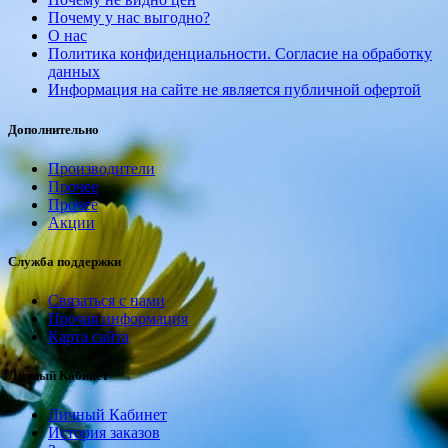
Почему у нас выгодно?
О нас
Политика конфиденциальности. Согласие на обработку
данных
Информация на сайте не является публичной офертой
Дополнительно
Производители
Прочее
Прочее
Акции
Служба поддержки
Связаться с нами
Прочая информация
Карта сайта
Личный Кабинет
Личный Кабинет
История заказов