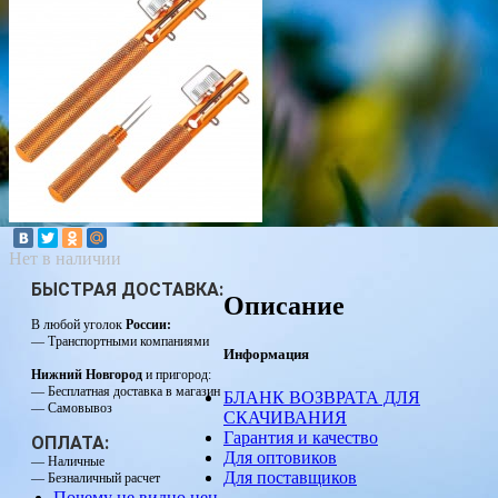
Нет в наличии
БЫСТРАЯ ДОСТАВКА:
Описание
В любой уголок
России:
— Транспортными компаниями
Информация
Нижний Новгород
и пригород:
— Бесплатная доставка в магазин
БЛАНК ВОЗВРАТА ДЛЯ
— Самовывоз
СКАЧИВАНИЯ
Гарантия и качество
ОПЛАТА:
Для оптовиков
— Наличные
Для поставщиков
— Безналичный расчет
Почему не видно цен