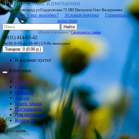
Нижний Новгород ул Гордеевская 75 ИП Пискунов Олег Валерьевич
Почему у нас выгодно?
Условия покупки
Гарантия и
качество
Найти
Искали и не нашли?
Свяжитесь с нами
8(831) 414-03-42
Пн-Пт 8-00 до 18-00 | Сб-Вс выходные
Товаров: 0 (0.00 р.)
В корзине пусто!
Категории
Главная
О нас
Новости
Акции
Бланк заказа
Постащикам
Для оптовиков
Контакты
Категории