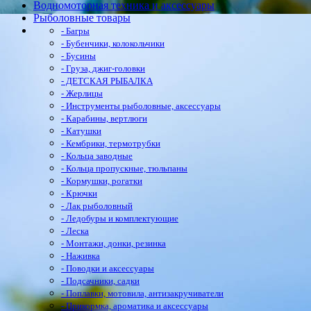
Водномоторная техника и аксессуары
Рыболовные товары
- Багры
- Бубенчики, колокольчики
- Бусины
- Груза, джиг-головки
- ДЕТСКАЯ РЫБАЛКА
- Жерлицы
- Инструменты рыболовные, аксессуары
- Карабины, вертлюги
- Катушки
- Кембрики, термотрубки
- Кольца заводные
- Кольца пропускные, тюльпаны
- Кормушки, рогатки
- Крючки
- Лак рыболовный
- Ледобуры и комплектующие
- Леска
- Монтажи, донки, резинка
- Наживка
- Поводки и аксессуары
- Подсачники, садки
- Поплавки, мотовила, антизакручиватели
- Прикормка, ароматика и аксессуары