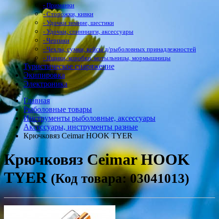
- Приманки
- Сторожки, кивки
- Удочки зимние, шестики
- Удочки, спиннинги, аксессуары
- Черпаки
- Чехлы, сумки, кейсы д/рыболовных принадлежностей
- Ящики, коробки, мотыльницы, мормышницы
Туристическое снаряжение
Экипировка
Электроника
Главная
Рыболовные товары
Инструменты рыболовные, аксессуары
Аксессуары, инструменты разные
Крючковяз Ceimar HOOK TYER
Крючковяз Ceimar HOOK
TYER
(Код товара: 03041013)