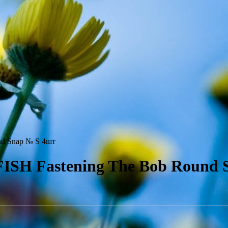
nd Snap № S 4шт
FISH Fastening The Bob Round