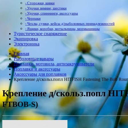
- Сторожки, кивки
- Удочки зимние, шестики
- Удочки, спиннинги, аксессуары
- Черпаки
- Чехлы, сумки, кейсы д/рыболовных принадлежностей
- Ящики, коробки, мотыльницы, мормышницы
Туристическое снаряжение
Экипировка
Электроника
Главная
Рыболовные товары
Поплавки, мотовила, антизакручиватели
Поплавки и аксессуары
Аксессуары для поплавков
Крепление д/скольз.попл HITFISH Fastening The Bob Rou
Крепление д/скольз.попл HIT
FTBOB-S)