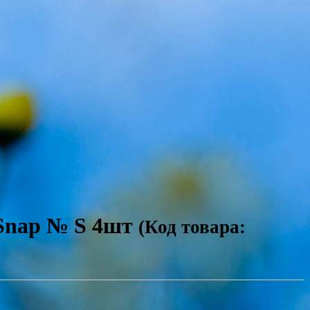
 Snap № S 4шт
(Код товара: