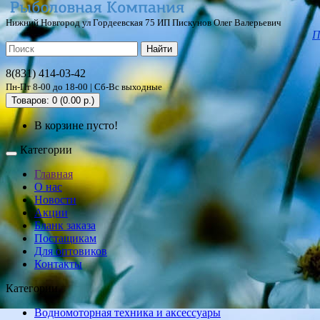
Нижний Новгород ул Гордеевская 75 ИП Пискунов Олег Валерьевич
П
Найти
8(831) 414-03-42
Пн-Пт 8-00 до 18-00 | Сб-Вс выходные
Товаров: 0 (0.00 р.)
В корзине пусто!
Категории
Главная
О нас
Новости
Акции
Бланк заказа
Постащикам
Для оптовиков
Контакты
Категории
Водномоторная техника и аксессуары