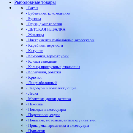
Рыболовные товары
- Багры
- Бубенчики, колокольчики
- Бусины
- Груза, джиг-головки
- ДЕТСКАЯ РЫБАЛКА
- Жерлицы
- Инструменты рыболовные, аксессуары
- Карабины, вертлюги
- Катушки
- Кембрики, термотрубки
- Кольца заводные
- Кольца пропускные, тюльпаны
- Кормушки, рогатки
- Крючки
- Лак рыболовный
- Ледобуры и комплектующие
- Леска
- Монтажи, донки, резинка
- Наживка
- Поводки и аксессуары
- Подсачники, садки
- Поплавки, мотовила, антизакручиватели
- Прикормка, ароматика и аксессуары
- Приманки