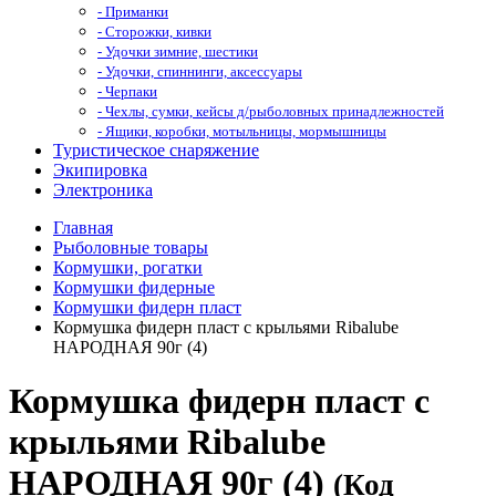
- Приманки
- Сторожки, кивки
- Удочки зимние, шестики
- Удочки, спиннинги, аксессуары
- Черпаки
- Чехлы, сумки, кейсы д/рыболовных принадлежностей
- Ящики, коробки, мотыльницы, мормышницы
Туристическое снаряжение
Экипировка
Электроника
Главная
Рыболовные товары
Кормушки, рогатки
Кормушки фидерные
Кормушки фидерн пласт
Кормушка фидерн пласт с крыльями Ribalube
НАРОДНАЯ 90г (4)
Кормушка фидерн пласт с
крыльями Ribalube
НАРОДНАЯ 90г (4)
(Код