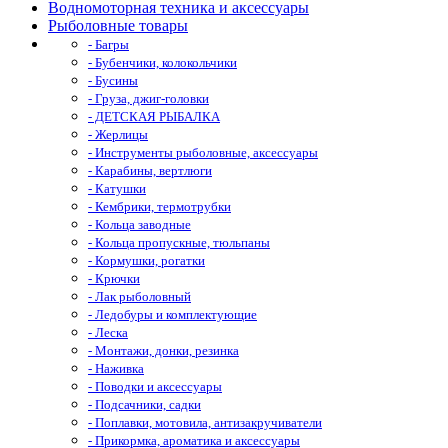
Водномоторная техника и аксессуары
Рыболовные товары
- Багры
- Бубенчики, колокольчики
- Бусины
- Груза, джиг-головки
- ДЕТСКАЯ РЫБАЛКА
- Жерлицы
- Инструменты рыболовные, аксессуары
- Карабины, вертлюги
- Катушки
- Кембрики, термотрубки
- Кольца заводные
- Кольца пропускные, тюльпаны
- Кормушки, рогатки
- Крючки
- Лак рыболовный
- Ледобуры и комплектующие
- Леска
- Монтажи, донки, резинка
- Наживка
- Поводки и аксессуары
- Подсачники, садки
- Поплавки, мотовила, антизакручиватели
- Прикормка, ароматика и аксессуары