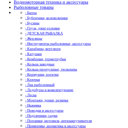
Водномоторная техника и аксессуары
Рыболовные товары
- Багры
- Бубенчики, колокольчики
- Бусины
- Груза, джиг-головки
- ДЕТСКАЯ РЫБАЛКА
- Жерлицы
- Инструменты рыболовные, аксессуары
- Карабины, вертлюги
- Катушки
- Кембрики, термотрубки
- Кольца заводные
- Кольца пропускные, тюльпаны
- Кормушки, рогатки
- Крючки
- Лак рыболовный
- Ледобуры и комплектующие
- Леска
- Монтажи, донки, резинка
- Наживка
- Поводки и аксессуары
- Подсачники, садки
- Поплавки, мотовила, антизакручиватели
- Прикормка, ароматика и аксессуары