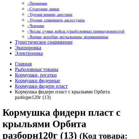
- Приманки
- Сторожки, кивки
- Удочки зимние, шестики
- Удочки, спиннинги, аксессуары
- Черпаки
- Чехлы, сумки, кейсы д/рыболовных принадлежностей
- Ящики, коробки, мотыльницы, мормышницы
Туристическое снаряжение
Экипировка
Электроника
Главная
Рыболовные товары
Кормушки, рогатки
Кормушки фидерные
Кормушки фидерн пласт
Кормушка фидерн пласт с крыльями Орбита
разборн120г (13)
Кормушка фидерн пласт с
крыльями Орбита
разборн120г (13)
(Код товара: