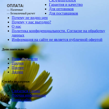
СКАЧИВАНИЯ
Гарантия и качество
ОПЛАТА:
Для оптовиков
— Наличные
Для поставщиков
— Безналичный расчет
Почему не видно цен
Почему у нас выгодно?
О нас
Политика конфиденциальности. Согласие на обработку
данных
Информация на сайте не является публичной офертой
Дополнительно
Производители
Прочее
Прочее
Акции
Служба поддержки
Связаться с нами
Прочая информация
Карта сайта