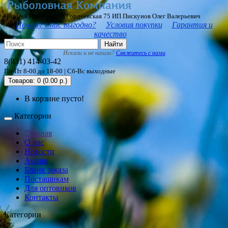
Нижний Новгород ул Гордеевская 75 ИП Пискунов Олег Валерьевич
Почему у нас выгодно?
Условия покупки
Гарантия и
качество
Найти
Искали и не нашли?
Свяжитесь с нами
8(831) 414-03-42
Пн-Пт 8-00 до 18-00 | Сб-Вс выходные
Товаров: 0 (0.00 р.)
В корзине пусто!
Категории
Главная
О нас
Новости
Акции
Бланк заказа
Постащикам
Для оптовиков
Контакты
Категории