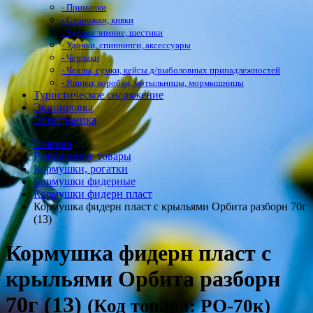
- Приманки
- Сторожки, кивки
- Удочки зимние, шестики
- Удочки, спиннинги, аксессуары
- Черпаки
- Чехлы, сумки, кейсы д/рыболовных принадлежностей
- Ящики, коробки, мотыльницы, мормышницы
Туристическое снаряжение
Экипировка
Электроника
Главная
Рыболовные товары
Кормушки, рогатки
Кормушки фидерные
Кормушки фидерн пласт
Кормушка фидерн пласт с крыльями Орбита разборн 70г
(13)
Кормушка фидерн пласт с
крыльями Орбита разборн
70г (13)
(Код товара: РО-70к)