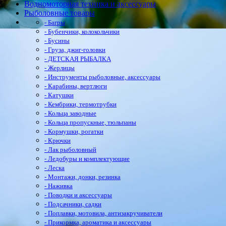
Водномоторная техника и аксессуары
Рыболовные товары
- Багры
- Бубенчики, колокольчики
- Бусины
- Груза, джиг-головки
- ДЕТСКАЯ РЫБАЛКА
- Жерлицы
- Инструменты рыболовные, аксессуары
- Карабины, вертлюги
- Катушки
- Кембрики, термотрубки
- Кольца заводные
- Кольца пропускные, тюльпаны
- Кормушки, рогатки
- Крючки
- Лак рыболовный
- Ледобуры и комплектующие
- Леска
- Монтажи, донки, резинка
- Наживка
- Поводки и аксессуары
- Подсачники, садки
- Поплавки, мотовила, антизакручиватели
- Прикормка, ароматика и аксессуары