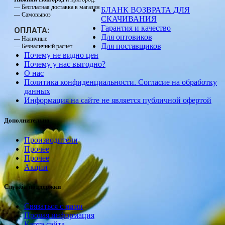
— Бесплатная доставка в магазин
БЛАНК ВОЗВРАТА ДЛЯ
— Самовывоз
СКАЧИВАНИЯ
Гарантия и качество
ОПЛАТА:
Для оптовиков
— Наличные
Для поставщиков
— Безналичный расчет
Почему не видно цен
Почему у нас выгодно?
О нас
Политика конфиденциальности. Согласие на обработку
данных
Информация на сайте не является публичной офертой
Дополнительно
Производители
Прочее
Прочее
Акции
Служба поддержки
Связаться с нами
Прочая информация
Карта сайта