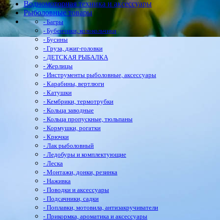
Водномоторная техника и аксессуары
Рыболовные товары
- Багры
- Бубенчики, колокольчики
- Бусины
- Груза, джиг-головки
- ДЕТСКАЯ РЫБАЛКА
- Жерлицы
- Инструменты рыболовные, аксессуары
- Карабины, вертлюги
- Катушки
- Кембрики, термотрубки
- Кольца заводные
- Кольца пропускные, тюльпаны
- Кормушки, рогатки
- Крючки
- Лак рыболовный
- Ледобуры и комплектующие
- Леска
- Монтажи, донки, резинка
- Наживка
- Поводки и аксессуары
- Подсачники, садки
- Поплавки, мотовила, антизакручиватели
- Прикормка, ароматика и аксессуары