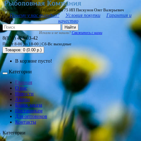
Нижний Новгород ул Гордеевская 75 ИП Пискунов Олег Валерьевич
Почему у нас выгодно?
Условия покупки
Гарантия и
качество
Найти
Искали и не нашли?
Свяжитесь с нами
8(831) 414-03-42
Пн-Пт 8-00 до 18-00 | Сб-Вс выходные
Товаров: 0 (0.00 р.)
В корзине пусто!
Категории
Главная
О нас
Новости
Акции
Бланк заказа
Постащикам
Для оптовиков
Контакты
Категории