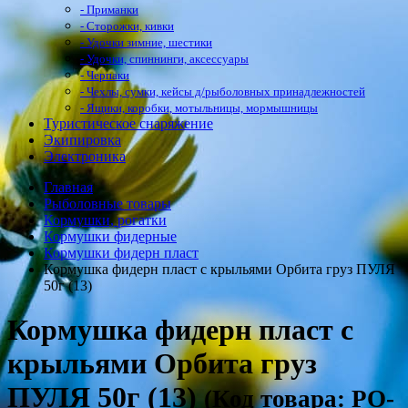
- Приманки
- Сторожки, кивки
- Удочки зимние, шестики
- Удочки, спиннинги, аксессуары
- Черпаки
- Чехлы, сумки, кейсы д/рыболовных принадлежностей
- Ящики, коробки, мотыльницы, мормышницы
Туристическое снаряжение
Экипировка
Электроника
Главная
Рыболовные товары
Кормушки, рогатки
Кормушки фидерные
Кормушки фидерн пласт
Кормушка фидерн пласт с крыльями Орбита груз ПУЛЯ
50г (13)
Кормушка фидерн пласт с
крыльями Орбита груз
ПУЛЯ 50г (13)
(Код товара: РО-