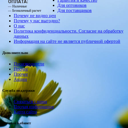
Гарантия и качество
ОПЛАТА:
Для оптовиков
— Наличные
Для поставщиков
— Безналичный расчет
Почему не видно цен
Почему у нас выгодно?
О нас
Политика конфиденциальности. Согласие на обработку
данных
Информация на сайте не является публичной офертой
Дополнительно
Производители
Прочее
Прочее
Акции
Служба поддержки
Связаться с нами
Прочая информация
Карта сайта
Личный Кабинет