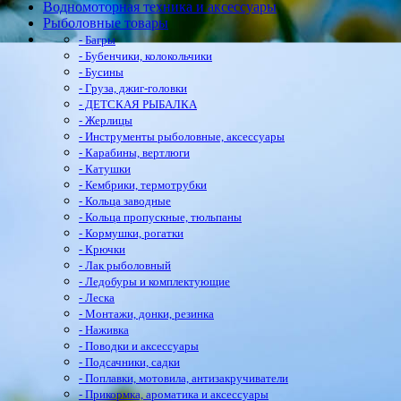
Водномоторная техника и аксессуары
Рыболовные товары
- Багры
- Бубенчики, колокольчики
- Бусины
- Груза, джиг-головки
- ДЕТСКАЯ РЫБАЛКА
- Жерлицы
- Инструменты рыболовные, аксессуары
- Карабины, вертлюги
- Катушки
- Кембрики, термотрубки
- Кольца заводные
- Кольца пропускные, тюльпаны
- Кормушки, рогатки
- Крючки
- Лак рыболовный
- Ледобуры и комплектующие
- Леска
- Монтажи, донки, резинка
- Наживка
- Поводки и аксессуары
- Подсачники, садки
- Поплавки, мотовила, антизакручиватели
- Прикормка, ароматика и аксессуары