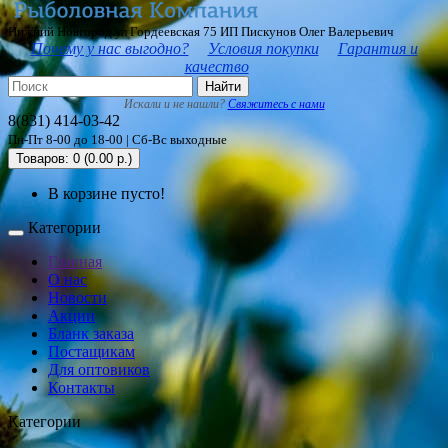
Нижний Новгород ул Гордеевская 75 ИП Пискунов Олег Валерьевич
Почему у нас выгодно?
Условия покупки
Гарантия и
качество
Найти
Искали и не нашли?
Свяжитесь с нами
8(831) 414-03-42
Пн-Пт 8-00 до 18-00 | Сб-Вс выходные
Товаров: 0 (0.00 р.)
В корзине пусто!
Категории
Главная
О нас
Новости
Акции
Бланк заказа
Постащикам
Для оптовиков
Контакты
Категории