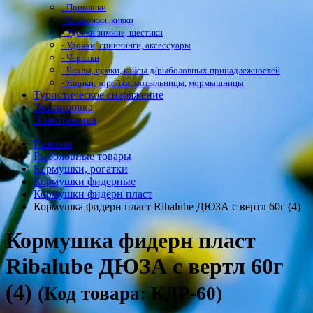
- Приманки
- Сторожки, кивки
- Удочки зимние, шестики
- Удочки, спиннинги, аксессуары
- Черпаки
- Чехлы, сумки, кейсы д/рыболовных принадлежностей
- Ящики, коробки, мотыльницы, мормышницы
Туристическое снаряжение
Экипировка
Электроника
Главная
Рыболовные товары
Кормушки, рогатки
Кормушки фидерные
Кормушки фидерн пласт
Кормушка фидерн пласт Ribalube ДЮЗА с вертл 60г (4)
Кормушка фидерн пласт
Ribalube ДЮЗА с вертл 60г
(4)
(Код товара: КДР-60)