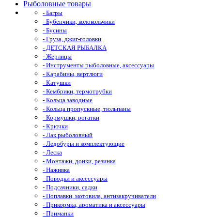
Рыболовные товары
- Багры
- Бубенчики, колокольчики
- Бусины
- Груза, джиг-головки
- ДЕТСКАЯ РЫБАЛКА
- Жерлицы
- Инструменты рыболовные, аксессуары
- Карабины, вертлюги
- Катушки
- Кембрики, термотрубки
- Кольца заводные
- Кольца пропускные, тюльпаны
- Кормушки, рогатки
- Крючки
- Лак рыболовный
- Ледобуры и комплектующие
- Леска
- Монтажи, донки, резинка
- Наживка
- Поводки и аксессуары
- Подсачники, садки
- Поплавки, мотовила, антизакручиватели
- Прикормка, ароматика и аксессуары
- Приманки