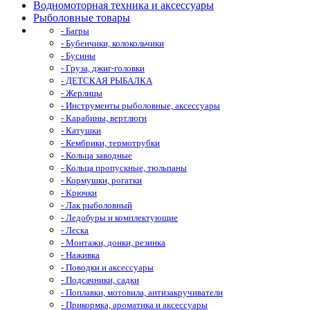
Водномоторная техника и аксессуары
Рыболовные товары
- Багры
- Бубенчики, колокольчики
- Бусины
- Груза, джиг-головки
- ДЕТСКАЯ РЫБАЛКА
- Жерлицы
- Инструменты рыболовные, аксессуары
- Карабины, вертлюги
- Катушки
- Кембрики, термотрубки
- Кольца заводные
- Кольца пропускные, тюльпаны
- Кормушки, рогатки
- Крючки
- Лак рыболовный
- Ледобуры и комплектующие
- Леска
- Монтажи, донки, резинка
- Наживка
- Поводки и аксессуары
- Подсачники, садки
- Поплавки, мотовила, антизакручиватели
- Прикормка, ароматика и аксессуары