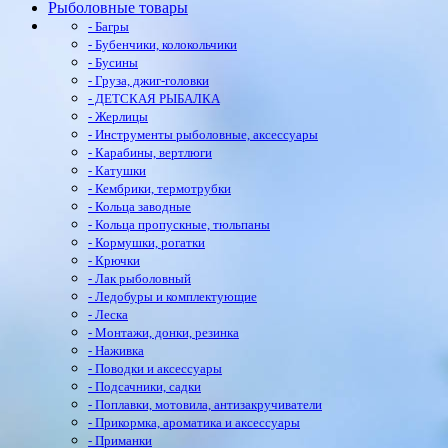
Рыболовные товары
- Багры
- Бубенчики, колокольчики
- Бусины
- Груза, джиг-головки
- ДЕТСКАЯ РЫБАЛКА
- Жерлицы
- Инструменты рыболовные, аксессуары
- Карабины, вертлюги
- Катушки
- Кембрики, термотрубки
- Кольца заводные
- Кольца пропускные, тюльпаны
- Кормушки, рогатки
- Крючки
- Лак рыболовный
- Ледобуры и комплектующие
- Леска
- Монтажи, донки, резинка
- Наживка
- Поводки и аксессуары
- Подсачники, садки
- Поплавки, мотовила, антизакручиватели
- Прикормка, ароматика и аксессуары
- Приманки