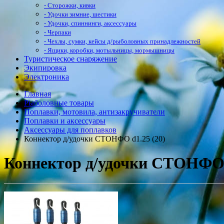
- Сторожки, кивки
- Удочки зимние, шестики
- Удочки, спиннинги, аксессуары
- Черпаки
- Чехлы, сумки, кейсы д/рыболовных принадлежностей
- Ящики, коробки, мотыльницы, мормышницы
Туристическое снаряжение
Экипировка
Электроника
Главная
Рыболовные товары
Поплавки, мотовила, антизакручиватели
Поплавки и аксессуары
Аксессуары для поплавков
Коннектор д/удочки СТОНФО d1.25 (20)
Коннектор д/удочки СТОНФО d