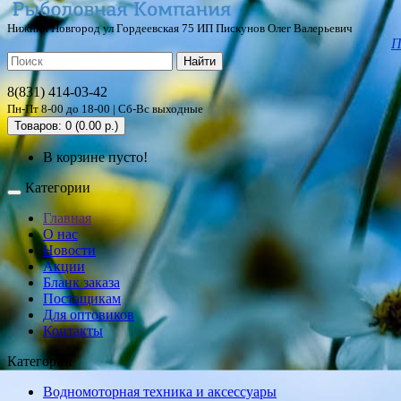
Нижний Новгород ул Гордеевская 75 ИП Пискунов Олег Валерьевич
П
Найти
8(831) 414-03-42
Пн-Пт 8-00 до 18-00 | Сб-Вс выходные
Товаров: 0 (0.00 р.)
В корзине пусто!
Категории
Главная
О нас
Новости
Акции
Бланк заказа
Постащикам
Для оптовиков
Контакты
Категории
Водномоторная техника и аксессуары