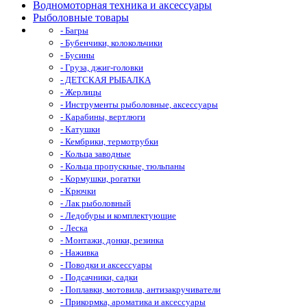
Водномоторная техника и аксессуары
Рыболовные товары
- Багры
- Бубенчики, колокольчики
- Бусины
- Груза, джиг-головки
- ДЕТСКАЯ РЫБАЛКА
- Жерлицы
- Инструменты рыболовные, аксессуары
- Карабины, вертлюги
- Катушки
- Кембрики, термотрубки
- Кольца заводные
- Кольца пропускные, тюльпаны
- Кормушки, рогатки
- Крючки
- Лак рыболовный
- Ледобуры и комплектующие
- Леска
- Монтажи, донки, резинка
- Наживка
- Поводки и аксессуары
- Подсачники, садки
- Поплавки, мотовила, антизакручиватели
- Прикормка, ароматика и аксессуары