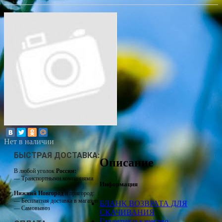
Нет в наличии
БЫСТРАЯ ДОСТАВКА:
Описание
В любой уголок
России:
— Транспортными компаниями
Информация
Нижний Новгород
и пригород:
— Бесплатная доставка в магазин
БЛАНК ВОЗВРАТА ДЛЯ
— Самовывоз
СКАЧИВАНИЯ
Гарантия и качество