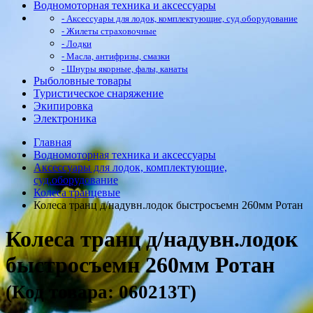
Водномоторная техника и аксессуары
- Аксессуары для лодок, комплектующие, суд.оборудование
- Жилеты страховочные
- Лодки
- Масла, антифризы, смазки
- Шнуры якорные, фалы, канаты
Рыболовные товары
Туристическое снаряжение
Экипировка
Электроника
Главная
Водномоторная техника и аксессуары
Аксессуары для лодок, комплектующие,
суд.оборудование
Колеса транцевые
Колеса транц д/надувн.лодок быстросъемн 260мм Ротан
Колеса транц д/надувн.лодок
быстросъемн 260мм Ротан
(Код товара: 060213Т)