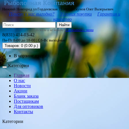
Нижний Новгород ул Гордеевская 75 ИП Пискунов Олег Валерьевич
Почему у нас выгодно?
Условия покупки
Гарантия и
качество
Найти
Искали и не нашли?
Свяжитесь с нами
8(831) 414-03-42
Пн-Пт 8-00 до 18-00 | Сб-Вс выходные
Товаров: 0 (0.00 р.)
В корзине пусто!
Категории
Главная
О нас
Новости
Акции
Бланк заказа
Постащикам
Для оптовиков
Контакты
Категории