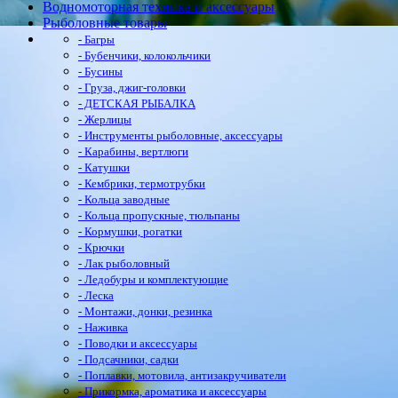
Водномоторная техника и аксессуары
Рыболовные товары
- Багры
- Бубенчики, колокольчики
- Бусины
- Груза, джиг-головки
- ДЕТСКАЯ РЫБАЛКА
- Жерлицы
- Инструменты рыболовные, аксессуары
- Карабины, вертлюги
- Катушки
- Кембрики, термотрубки
- Кольца заводные
- Кольца пропускные, тюльпаны
- Кормушки, рогатки
- Крючки
- Лак рыболовный
- Ледобуры и комплектующие
- Леска
- Монтажи, донки, резинка
- Наживка
- Поводки и аксессуары
- Подсачники, садки
- Поплавки, мотовила, антизакручиватели
- Прикормка, ароматика и аксессуары