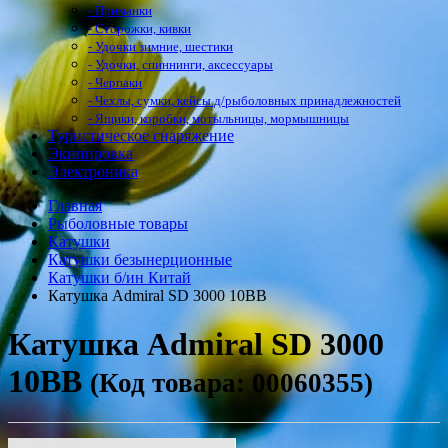
- Приманки
- Сторожки, кивки
- Удочки зимние, шестики
- Удочки, спиннинги, аксессуары
- Черпаки
- Чехлы, сумки, кейсы д/рыболовных принадлежностей
- Ящики, коробки, мотыльницы, мормышницы
Туристическое снаряжение
Экипировка
Электроника
Главная
Рыболовные товары
Катушки
Катушки безынерционные
Катушки б/ин Китай
Катушка Admiral SD 3000 10BB
Катушка Admiral SD 3000
10BB
(Код товара: 00060355)