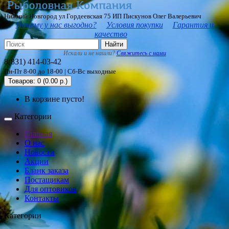
Нижний Новгород ул Гордеевская 75 ИП Пискунов Олег Валерьевич
Почему у нас выгодно?
Условия покупки
Гарантия и
качество
Найти
Искали и не нашли?
Свяжитесь с нами
8(831) 414-03-42
Пн-Пт 8-00 до 18-00 | Сб-Вс выходные
Товаров: 0 (0.00 р.)
В корзине пусто!
Категории
Главная
О нас
Новости
Акции
Бланк заказа
Постащикам
Для оптовиков
Контакты
Категории