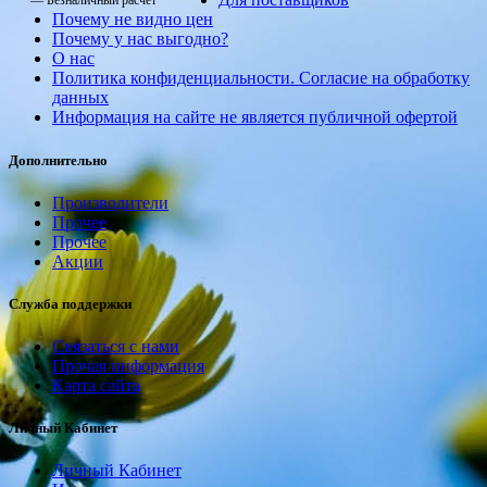
— Безналичный расчет
Почему не видно цен
Почему у нас выгодно?
О нас
Политика конфиденциальности. Согласие на обработку
данных
Информация на сайте не является публичной офертой
Дополнительно
Производители
Прочее
Прочее
Акции
Служба поддержки
Связаться с нами
Прочая информация
Карта сайта
Личный Кабинет
Личный Кабинет