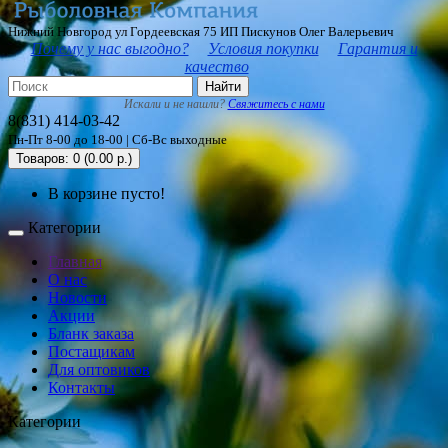
Нижний Новгород ул Гордеевская 75 ИП Пискунов Олег Валерьевич
Почему у нас выгодно?
Условия покупки
Гарантия и
качество
Найти
Искали и не нашли?
Свяжитесь с нами
8(831) 414-03-42
Пн-Пт 8-00 до 18-00 | Сб-Вс выходные
Товаров: 0 (0.00 р.)
В корзине пусто!
Категории
Главная
О нас
Новости
Акции
Бланк заказа
Постащикам
Для оптовиков
Контакты
Категории