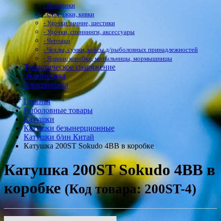
- Приманки
- Сторожки, кивки
- Удочки зимние, шестики
- Удочки, спиннинги, аксессуары
- Черпаки
- Чехлы, сумки, кейсы д/рыболовных принадлежностей
- Ящики, коробки, мотыльницы, мормышницы
Туристическое снаряжение
Экипировка
Электроника
Главная
Рыболовные товары
Катушки
Катушки безынерционные
Катушки б/ин Китай
Катушка 200ST Sokudo 4BB в коробке
Катушка 200ST Sokudo 4BB в
коробке
(Код товара: 200ST-4)