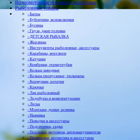
Водномоторная техника и аксессуары
Рыболовные товары
- Багры
- Бубенчики, колокольчики
- Бусины
- Груза, джиг-головки
- ДЕТСКАЯ РЫБАЛКА
- Жерлицы
- Инструменты рыболовные, аксессуары
- Карабины, вертлюги
- Катушки
- Кембрики, термотрубки
- Кольца заводные
- Кольца пропускные, тюльпаны
- Кормушки, рогатки
- Крючки
- Лак рыболовный
- Ледобуры и комплектующие
- Леска
- Монтажи, донки, резинка
- Наживка
- Поводки и аксессуары
- Подсачники, садки
- Поплавки, мотовила, антизакручиватели
- Прикормка, ароматика и аксессуары