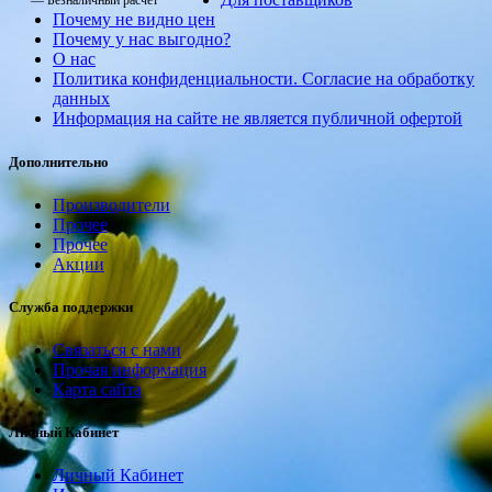
— Безналичный расчет
Почему не видно цен
Почему у нас выгодно?
О нас
Политика конфиденциальности. Согласие на обработку
данных
Информация на сайте не является публичной офертой
Дополнительно
Производители
Прочее
Прочее
Акции
Служба поддержки
Связаться с нами
Прочая информация
Карта сайта
Личный Кабинет
Личный Кабинет