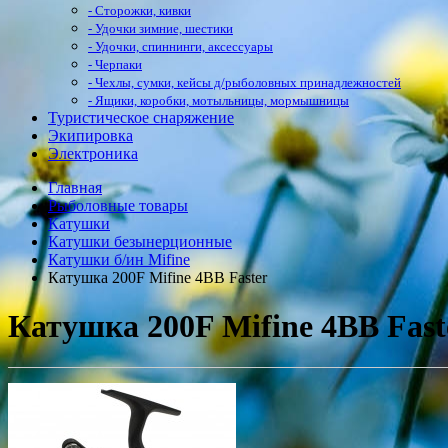
- Сторожки, кивки
- Удочки зимние, шестики
- Удочки, спиннинги, аксессуары
- Черпаки
- Чехлы, сумки, кейсы д/рыболовных принадлежностей
- Ящики, коробки, мотыльницы, мормышницы
Туристическое снаряжение
Экипировка
Электроника
Главная
Рыболовные товары
Катушки
Катушки безынерционные
Катушки б/ин Mifine
Катушка 200F Mifine 4ВВ Faster
Катушка 200F Mifine 4ВВ Fast