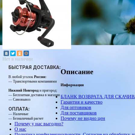
Нет в наличии
БЫСТРАЯ ДОСТАВКА:
Описание
В любой уголок
России:
— Транспортными компаниями
Информация
Нижний Новгород
и пригород:
— Бесплатная доставка в магазин
БЛАНК ВОЗВРАТА ДЛЯ СКАЧИ
— Самовывоз
Гарантия и качество
Для оптовиков
ОПЛАТА:
Для поставщиков
— Наличные
Почему не видно цен
— Безналичный расчет
Почему у нас выгодно?
О нас
Политика конфиденциальности. Согласие на обработку 