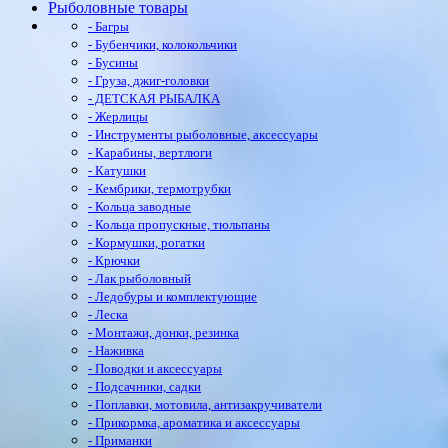
Рыболовные товары
- Багры
- Бубенчики, колокольчики
- Бусины
- Груза, джиг-головки
- ДЕТСКАЯ РЫБАЛКА
- Жерлицы
- Инструменты рыболовные, аксессуары
- Карабины, вертлюги
- Катушки
- Кембрики, термотрубки
- Кольца заводные
- Кольца пропускные, тюльпаны
- Кормушки, рогатки
- Крючки
- Лак рыболовный
- Ледобуры и комплектующие
- Леска
- Монтажи, донки, резинка
- Наживка
- Поводки и аксессуары
- Подсачники, садки
- Поплавки, мотовила, антизакручиватели
- Прикормка, ароматика и аксессуары
- Приманки