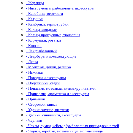
- Жерлицы
- Инструменты рыболовные, аксессуары
- Карабины, вертлюги
- Катушки
- Кембрики, термотрубки
- Кольца заводные
- Кольца пропускные, тюльпаны
- Кормушки, рогатки
- Крючки
- Лак рыболовный
- Ледобуры и комплектующие
- Леска
- Монтажи, донки, резинка
- Наживка
- Поводки и аксессуары
- Подсачники, садки
- Поплавки, мотовила, антизакручиватели
- Прикормка, ароматика и аксессуары
- Приманки
- Сторожки, кивки
- Удочки зимние, шестики
- Удочки, спиннинги, аксессуары
- Черпаки
- Чехлы, сумки, кейсы д/рыболовных принадлежностей
- Ящики, коробки, мотыльницы, мормышницы