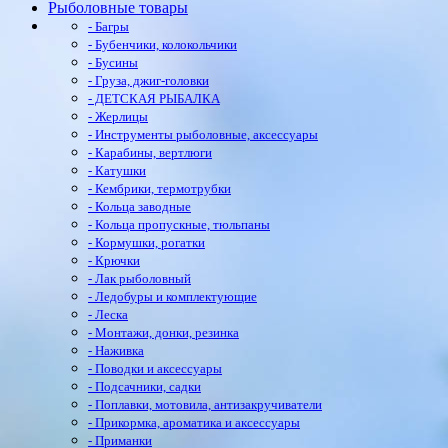
Рыболовные товары
- Багры
- Бубенчики, колокольчики
- Бусины
- Груза, джиг-головки
- ДЕТСКАЯ РЫБАЛКА
- Жерлицы
- Инструменты рыболовные, аксессуары
- Карабины, вертлюги
- Катушки
- Кембрики, термотрубки
- Кольца заводные
- Кольца пропускные, тюльпаны
- Кормушки, рогатки
- Крючки
- Лак рыболовный
- Ледобуры и комплектующие
- Леска
- Монтажи, донки, резинка
- Наживка
- Поводки и аксессуары
- Подсачники, садки
- Поплавки, мотовила, антизакручиватели
- Прикормка, ароматика и аксессуары
- Приманки