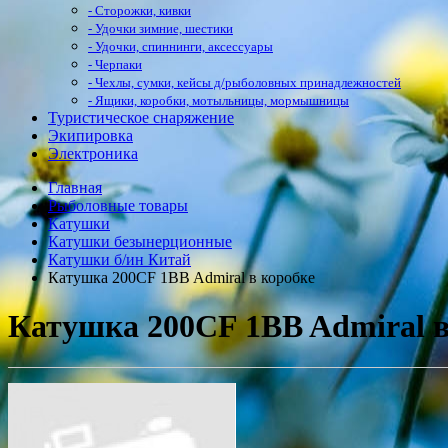
- Сторожки, кивки
- Удочки зимние, шестики
- Удочки, спиннинги, аксессуары
- Черпаки
- Чехлы, сумки, кейсы д/рыболовных принадлежностей
- Ящики, коробки, мотыльницы, мормышницы
Туристическое снаряжение
Экипировка
Электроника
Главная
Рыболовные товары
Катушки
Катушки безынерционные
Катушки б/ин Китай
Катушка 200CF 1BB Admiral в коробке
Катушка 200CF 1BB Admiral в