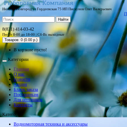
Нижний Новгород ул Гордеевская 75 ИП Пискунов Олег Валерьевич
П
Найти
8(831) 414-03-42
Пн-Пт 8-00 до 18-00 | Сб-Вс выходные
Товаров: 0 (0.00 р.)
В корзине пусто!
Категории
Главная
О нас
Новости
Акции
Бланк заказа
Постащикам
Для оптовиков
Контакты
Категории
Водномоторная техника и аксессуары