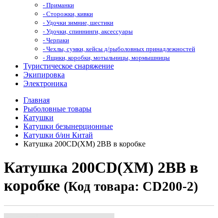
- Приманки
- Сторожки, кивки
- Удочки зимние, шестики
- Удочки, спиннинги, аксессуары
- Черпаки
- Чехлы, сумки, кейсы д/рыболовных принадлежностей
- Ящики, коробки, мотыльницы, мормышницы
Туристическое снаряжение
Экипировка
Электроника
Главная
Рыболовные товары
Катушки
Катушки безынерционные
Катушки б/ин Китай
Катушка 200CD(XM) 2BB в коробке
Катушка 200CD(XM) 2BB в
коробке
(Код товара: CD200-2)