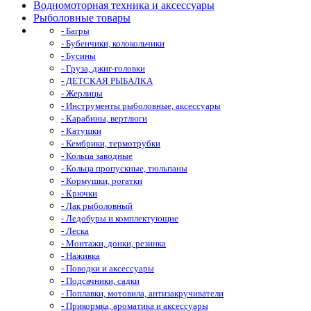
Водномоторная техника и аксессуары
Рыболовные товары
- Багры
- Бубенчики, колокольчики
- Бусины
- Груза, джиг-головки
- ДЕТСКАЯ РЫБАЛКА
- Жерлицы
- Инструменты рыболовные, аксессуары
- Карабины, вертлюги
- Катушки
- Кембрики, термотрубки
- Кольца заводные
- Кольца пропускные, тюльпаны
- Кормушки, рогатки
- Крючки
- Лак рыболовный
- Ледобуры и комплектующие
- Леска
- Монтажи, донки, резинка
- Наживка
- Поводки и аксессуары
- Подсачники, садки
- Поплавки, мотовила, антизакручиватели
- Прикормка, ароматика и аксессуары