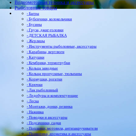
Водномоторная техника и аксессуары
Рыболовные товары
- Багры
- Бубенчики, колокольчики
- Бусины
- Груза, джиг-головки
- ДЕТСКАЯ РЫБАЛКА
- Жерлицы
- Инструменты рыболовные, аксессуары
- Карабины, вертлюги
- Катушки
- Кембрики, термотрубки
- Кольца заводные
- Кольца пропускные, тюльпаны
- Кормушки, рогатки
- Крючки
- Лак рыболовный
- Ледобуры и комплектующие
- Леска
- Монтажи, донки, резинка
- Наживка
- Поводки и аксессуары
- Подсачники, садки
- Поплавки, мотовила, антизакручиватели
- Прикормка, ароматика и аксессуары