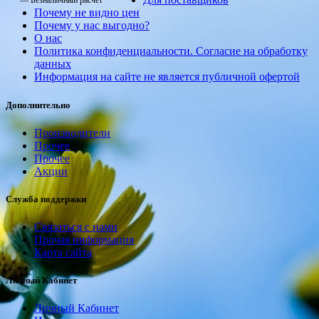
— Безналичный расчет
Почему не видно цен
Почему у нас выгодно?
О нас
Политика конфиденциальности. Согласие на обработку
данных
Информация на сайте не является публичной офертой
Дополнительно
Производители
Прочее
Прочее
Акции
Служба поддержки
Связаться с нами
Прочая информация
Карта сайта
Личный Кабинет
Личный Кабинет