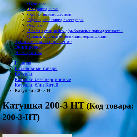
- Приманки
- Сторожки, кивки
- Удочки зимние, шестики
- Удочки, спиннинги, аксессуары
- Черпаки
- Чехлы, сумки, кейсы д/рыболовных принадлежностей
- Ящики, коробки, мотыльницы, мормышницы
Туристическое снаряжение
Экипировка
Электроника
Главная
Рыболовные товары
Катушки
Катушки безынерционные
Катушки б/ин Китай
Катушка 200-3 HT
Катушка 200-3 HT
(Код товара:
200-3-HT)