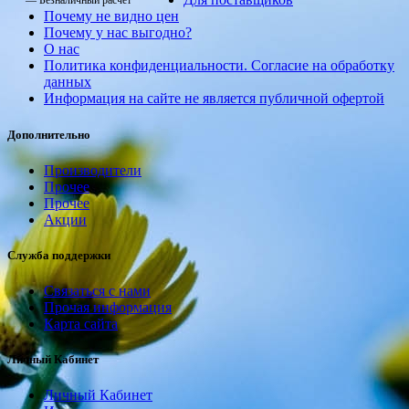
— Безналичный расчет
Почему не видно цен
Почему у нас выгодно?
О нас
Политика конфиденциальности. Согласие на обработку
данных
Информация на сайте не является публичной офертой
Дополнительно
Производители
Прочее
Прочее
Акции
Служба поддержки
Связаться с нами
Прочая информация
Карта сайта
Личный Кабинет
Личный Кабинет