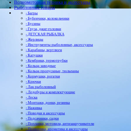
Водномоторная техника и аксессуары
Рыболовные товары
- Багры
- Бубенчики, колокольчики
- Бусины
- Груза, джиг-головки
- ДЕТСКАЯ РЫБАЛКА
- Жерлицы
- Инструменты рыболовные, аксессуары
- Карабины, вертлюги
- Катушки
- Кембрики, термотрубки
- Кольца заводные
- Кольца пропускные, тюльпаны
- Кормушки, рогатки
- Крючки
- Лак рыболовный
- Ледобуры и комплектующие
- Леска
- Монтажи, донки, резинка
- Наживка
- Поводки и аксессуары
- Подсачники, садки
- Поплавки, мотовила, антизакручиватели
- Прикормка, ароматика и аксессуары