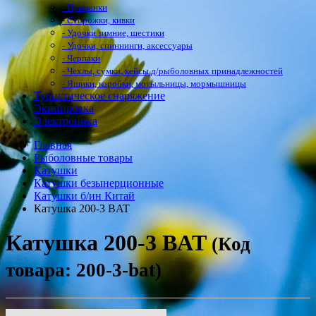
- Приманки
- Сторожки, кивки
- Удочки зимние, шестики
- Удочки, спиннинги, аксессуары
- Черпаки
- Чехлы, сумки, кейсы д/рыболовных принадлежностей
- Ящики, коробки, мотыльницы, мормышницы
Туристическое снаряжение
Экипировка
Электроника
Главная
Рыболовные товары
Катушки
Катушки безынерционные
Катушки б/ин Китай
Катушка 200-3 BAT
Катушка 200-3 BAT
(Код
товара: 200-3-bat)