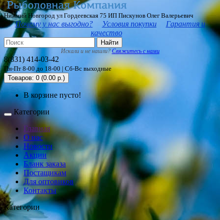
Нижний Новгород ул Гордеевская 75 ИП Пискунов Олег Валерьевич
Почему у нас выгодно?
Условия покупки
Гарантия и
качество
Найти
Искали и не нашли?
Свяжитесь с нами
8(831) 414-03-42
Пн-Пт 8-00 до 18-00 | Сб-Вс выходные
Товаров: 0 (0.00 р.)
В корзине пусто!
Категории
Главная
О нас
Новости
Акции
Бланк заказа
Постащикам
Для оптовиков
Контакты
Категории