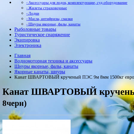
- Аксессуары для лодок, комплектующие, суд.оборудование
- Жилеты страховочные
- Лодки
- Масла, антифризы, смазки
- Шнуры якорные, фалы, канаты
Рыболовные товары
Туристическое снаряжение
Экипировка
Электроника
Главная
Водномоторная техника и аксессуары
Шнуры якорные, фалы, канаты
Якорные канаты, шнуры
Канат ШВАРТОВЫЙ крученый ПЭС 9м 8мм 1500кг евро
Канат ШВАРТОВЫЙ крученый 
8черн)