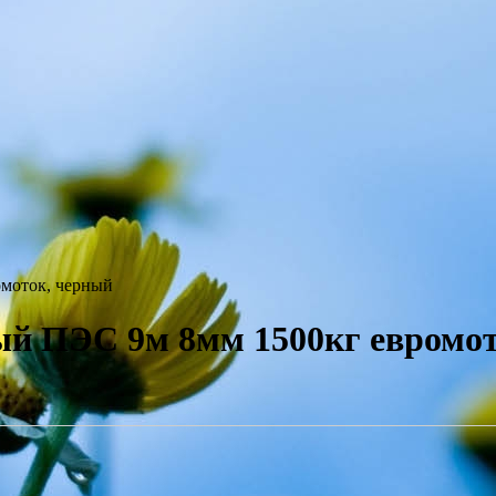
моток, черный
ПЭС 9м 8мм 1500кг евромот