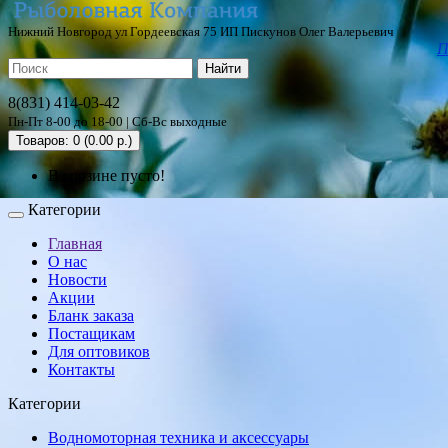
Нижний Новгород ул Гордеевская 75 ИП Пискунов Олег Валерьевич
П
Найти
8(831) 414-03-42
Пн-Пт 8-00 до 18-00 | Сб-Вс выходные
Товаров: 0 (0.00 р.)
В корзине пусто!
Категории
Главная
О нас
Новости
Акции
Бланк заказа
Постащикам
Для оптовиков
Контакты
Категории
Водномоторная техника и аксессуары