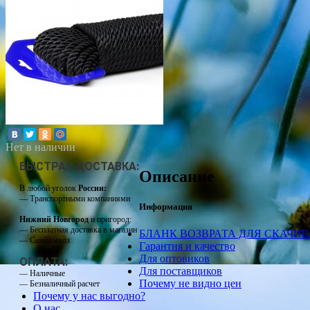
Нет в наличии
БЫСТРАЯ ДОСТАВКА:
Описание
В любой уголок
России:
— Транспортными компаниями
Информация
Нижний Новгород
и пригород:
— Бесплатная доставка в магазин
БЛАНК ВОЗВРАТА ДЛЯ СКАЧИ
— Самовывоз
Гарантия и качество
Для оптовиков
ОПЛАТА:
Для поставщиков
— Наличные
Почему не видно цен
— Безналичный расчет
Почему у нас выгодно?
О нас