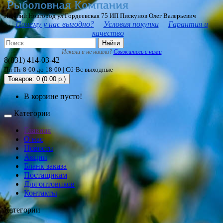
Нижний Новгород ул Гордеевская 75 ИП Пискунов Олег Валерьевич
Почему у нас выгодно?
Условия покупки
Гарантия и
качество
Найти
Искали и не нашли?
Свяжитесь с нами
8(831) 414-03-42
Пн-Пт 8-00 до 18-00 | Сб-Вс выходные
Товаров: 0 (0.00 р.)
В корзине пусто!
Категории
Главная
О нас
Новости
Акции
Бланк заказа
Постащикам
Для оптовиков
Контакты
Категории