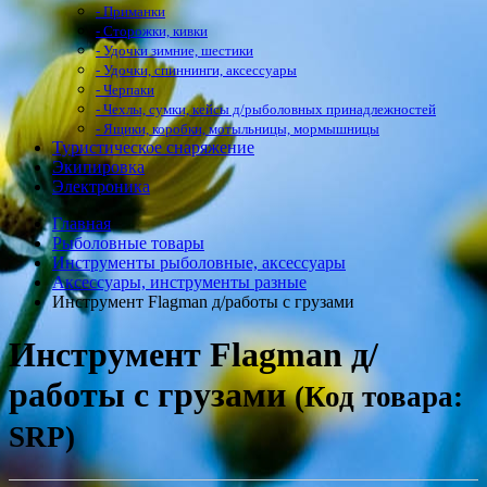
- Приманки
- Сторожки, кивки
- Удочки зимние, шестики
- Удочки, спиннинги, аксессуары
- Черпаки
- Чехлы, сумки, кейсы д/рыболовных принадлежностей
- Ящики, коробки, мотыльницы, мормышницы
Туристическое снаряжение
Экипировка
Электроника
Главная
Рыболовные товары
Инструменты рыболовные, аксессуары
Аксессуары, инструменты разные
Инструмент Flagman д/работы с грузами
Инструмент Flagman д/
работы с грузами
(Код товара:
SRP)