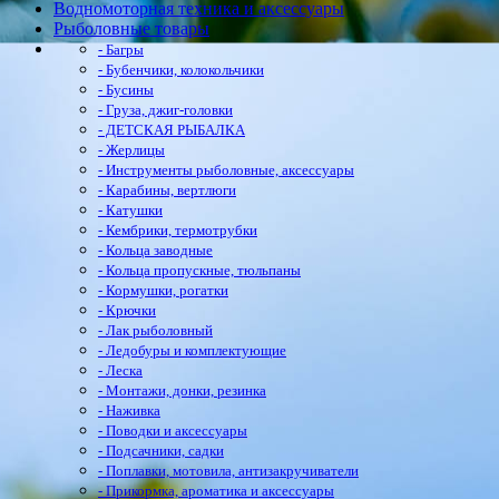
Водномоторная техника и аксессуары
Рыболовные товары
- Багры
- Бубенчики, колокольчики
- Бусины
- Груза, джиг-головки
- ДЕТСКАЯ РЫБАЛКА
- Жерлицы
- Инструменты рыболовные, аксессуары
- Карабины, вертлюги
- Катушки
- Кембрики, термотрубки
- Кольца заводные
- Кольца пропускные, тюльпаны
- Кормушки, рогатки
- Крючки
- Лак рыболовный
- Ледобуры и комплектующие
- Леска
- Монтажи, донки, резинка
- Наживка
- Поводки и аксессуары
- Подсачники, садки
- Поплавки, мотовила, антизакручиватели
- Прикормка, ароматика и аксессуары