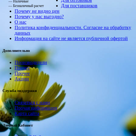
Для оптовиков
— Наличные
Для поставщиков
— Безналичный расчет
Почему не видно цен
Почему у нас выгодно?
О нас
Политика конфиденциальности. Согласие на обработку
данных
Информация на сайте не является публичной офертой
Дополнительно
Производители
Прочее
Прочее
Акции
Служба поддержки
Связаться с нами
Прочая информация
Карта сайта
Личный Кабинет