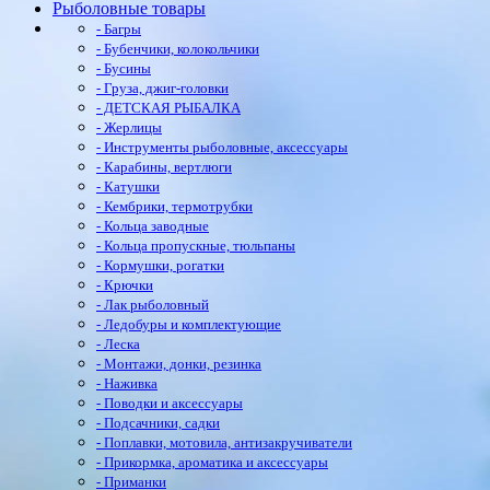
Рыболовные товары
- Багры
- Бубенчики, колокольчики
- Бусины
- Груза, джиг-головки
- ДЕТСКАЯ РЫБАЛКА
- Жерлицы
- Инструменты рыболовные, аксессуары
- Карабины, вертлюги
- Катушки
- Кембрики, термотрубки
- Кольца заводные
- Кольца пропускные, тюльпаны
- Кормушки, рогатки
- Крючки
- Лак рыболовный
- Ледобуры и комплектующие
- Леска
- Монтажи, донки, резинка
- Наживка
- Поводки и аксессуары
- Подсачники, садки
- Поплавки, мотовила, антизакручиватели
- Прикормка, ароматика и аксессуары
- Приманки