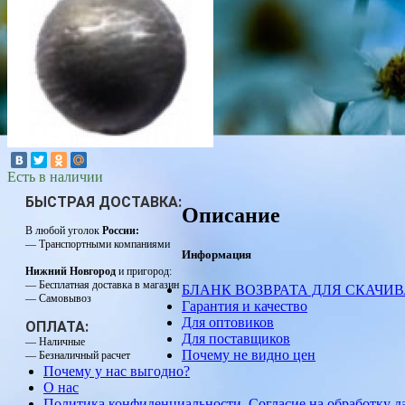
Есть в наличии
БЫСТРАЯ ДОСТАВКА:
Описание
В любой уголок
России:
— Транспортными компаниями
Информация
Нижний Новгород
и пригород:
— Бесплатная доставка в магазин
БЛАНК ВОЗВРАТА ДЛЯ СКАЧИ
— Самовывоз
Гарантия и качество
Для оптовиков
ОПЛАТА:
Для поставщиков
— Наличные
Почему не видно цен
— Безналичный расчет
Почему у нас выгодно?
О нас
Политика конфиденциальности. Согласие на обработку 