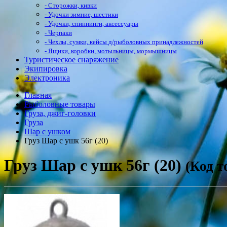
- Сторожки, кивки
- Удочки зимние, шестики
- Удочки, спиннинги, аксессуары
- Черпаки
- Чехлы, сумки, кейсы д/рыболовных принадлежностей
- Ящики, коробки, мотыльницы, мормышницы
Туристическое снаряжение
Экипировка
Электроника
Главная
Рыболовные товары
Груза, джиг-головки
Груза
Шар с ушком
Груз Шар с ушк 56г (20)
Груз Шар с ушк 56г (20)
(Код т