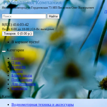
Нижний Новгород ул Гордеевская 75 ИП Пискунов Олег Валерьевич
П
Найти
8(831) 414-03-42
Пн-Пт 8-00 до 18-00 | Сб-Вс выходные
Товаров: 0 (0.00 р.)
В корзине пусто!
Категории
Главная
О нас
Новости
Акции
Бланк заказа
Постащикам
Для оптовиков
Контакты
Категории
Водномоторная техника и аксессуары