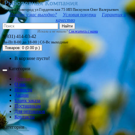
Нижний Новгород ул Гордеевская 75 ИП Пискунов Олег Валерьевич
Почему у нас выгодно?
Условия покупки
Гарантия и
качество
Найти
Искали и не нашли?
Свяжитесь с нами
8(831) 414-03-42
Пн-Пт 8-00 до 18-00 | Сб-Вс выходные
Товаров: 0 (0.00 р.)
В корзине пусто!
Категории
Главная
О нас
Новости
Акции
Бланк заказа
Постащикам
Для оптовиков
Контакты
Категории