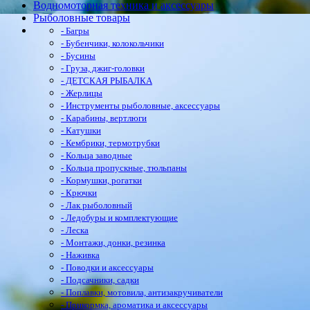
Водномоторная техника и аксессуары
Рыболовные товары
- Багры
- Бубенчики, колокольчики
- Бусины
- Груза, джиг-головки
- ДЕТСКАЯ РЫБАЛКА
- Жерлицы
- Инструменты рыболовные, аксессуары
- Карабины, вертлюги
- Катушки
- Кембрики, термотрубки
- Кольца заводные
- Кольца пропускные, тюльпаны
- Кормушки, рогатки
- Крючки
- Лак рыболовный
- Ледобуры и комплектующие
- Леска
- Монтажи, донки, резинка
- Наживка
- Поводки и аксессуары
- Подсачники, садки
- Поплавки, мотовила, антизакручиватели
- Прикормка, ароматика и аксессуары