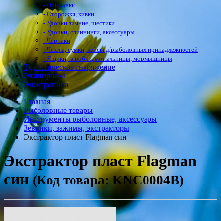
- Приманки
- Сторожки, кивки
- Удочки зимние, шестики
- Удочки, спиннинги, аксессуары
- Черпаки
- Чехлы, сумки, кейсы д/рыболовных принадлежностей
- Ящики, коробки, мотыльницы, мормышницы
Туристическое снаряжение
Экипировка
Электроника
Главная
Рыболовные товары
Инструменты рыболовные, аксессуары
Зевники, зажимы, экстракторы
Экстрактор пласт Flagman син
Экстрактор пласт Flagman
син
(Код товара: KNC0004B)