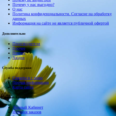
Почему у нас выгодно?
О нас
Политика конфиденциальности. Согласие на обработку
данных
Информация на сайте не является публичной офертой
Дополнительно
Производители
Прочее
Прочее
Акции
Служба поддержки
Связаться с нами
Прочая информация
Карта сайта
Личный Кабинет
Личный Кабинет
История заказов