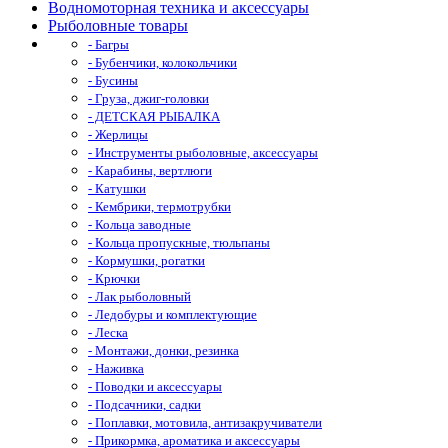
Водномоторная техника и аксессуары
Рыболовные товары
- Багры
- Бубенчики, колокольчики
- Бусины
- Груза, джиг-головки
- ДЕТСКАЯ РЫБАЛКА
- Жерлицы
- Инструменты рыболовные, аксессуары
- Карабины, вертлюги
- Катушки
- Кембрики, термотрубки
- Кольца заводные
- Кольца пропускные, тюльпаны
- Кормушки, рогатки
- Крючки
- Лак рыболовный
- Ледобуры и комплектующие
- Леска
- Монтажи, донки, резинка
- Наживка
- Поводки и аксессуары
- Подсачники, садки
- Поплавки, мотовила, антизакручиватели
- Прикормка, ароматика и аксессуары