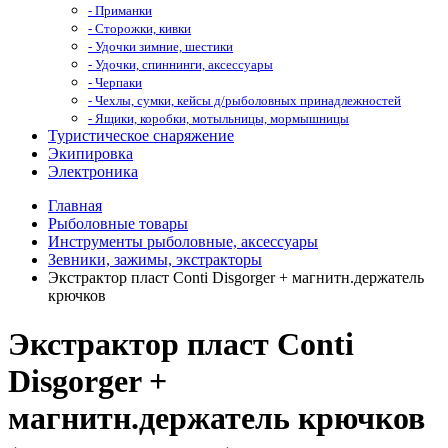
- Приманки
- Сторожки, кивки
- Удочки зимние, шестики
- Удочки, спиннинги, аксессуары
- Черпаки
- Чехлы, сумки, кейсы д/рыболовных принадлежностей
- Ящики, коробки, мотыльницы, мормышницы
Туристическое снаряжение
Экипировка
Электроника
Главная
Рыболовные товары
Инструменты рыболовные, аксессуары
Зевники, зажимы, экстракторы
Экстрактор пласт Conti Disgorger + магнитн.держатель
крючков
Экстрактор пласт Conti
Disgorger +
магнитн.держатель крючков