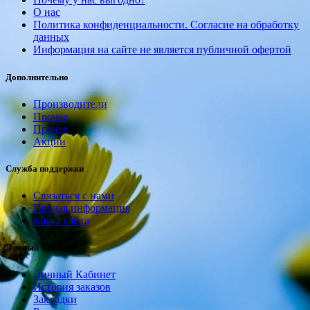
О нас
Политика конфиденциальности. Согласие на обработку
данных
Информация на сайте не является публичной офертой
Дополнительно
Производители
Прочее
Прочее
Акции
Служба поддержки
Связаться с нами
Прочая информация
Карта сайта
Личный Кабинет
Личный Кабинет
История заказов
Закладки