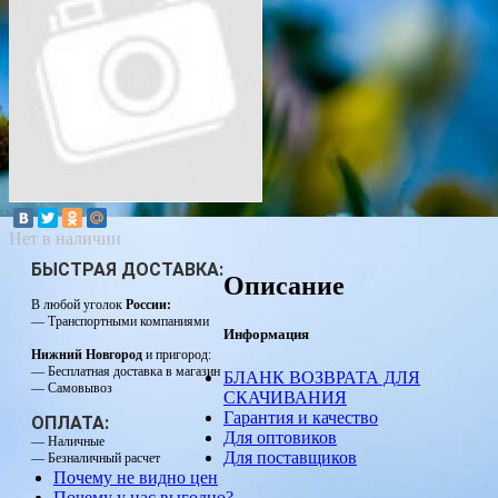
Нет в наличии
БЫСТРАЯ ДОСТАВКА:
Описание
В любой уголок
России:
— Транспортными компаниями
Информация
Нижний Новгород
и пригород:
— Бесплатная доставка в магазин
БЛАНК ВОЗВРАТА ДЛЯ
— Самовывоз
СКАЧИВАНИЯ
Гарантия и качество
ОПЛАТА:
Для оптовиков
— Наличные
Для поставщиков
— Безналичный расчет
Почему не видно цен
Почему у нас выгодно?