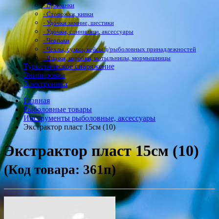
- Приманки
- Сторожки, кивки
- Удочки зимние, шестики
- Удочки, спиннинги, аксессуары
- Черпаки
- Чехлы, сумки, кейсы д/рыболовных принадлежностей
- Ящики, коробки, мотыльницы, мормышницы
Туристическое снаряжение
Экипировка
Электроника
Главная
Рыболовные товары
Инструменты рыболовные, аксессуары
Экстрактор пласт 15см (10)
Экстрактор пласт 15см (10)
(Код товара: 361п)