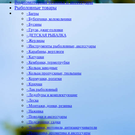
Водномоторная техника и аксессуары
Рыболовные товары
- Багры
- Бубенчики, колокольчики
- Бусины
- Груза, джиг-головки
- ДЕТСКАЯ РЫБАЛКА
- Жерлицы
- Инструменты рыболовные, аксессуары
- Карабины, вертлюги
- Катушки
- Кембрики, термотрубки
- Кольца заводные
- Кольца пропускные, тюльпаны
- Кормушки, рогатки
- Крючки
- Лак рыболовный
- Ледобуры и комплектующие
- Леска
- Монтажи, донки, резинка
- Наживка
- Поводки и аксессуары
- Подсачники, садки
- Поплавки, мотовила, антизакручиватели
- Прикормка, ароматика и аксессуары