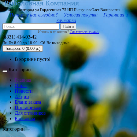
Нижний Новгород ул Гордеевская 75 ИП Пискунов Олег Валерьевич
Почему у нас выгодно?
Условия покупки
Гарантия и
качество
Найти
Искали и не нашли?
Свяжитесь с нами
8(831) 414-03-42
Пн-Пт 8-00 до 18-00 | Сб-Вс выходные
Товаров: 0 (0.00 р.)
В корзине пусто!
Категории
Главная
О нас
Новости
Акции
Бланк заказа
Постащикам
Для оптовиков
Контакты
Категории