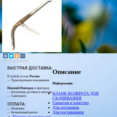
Нет в наличии
БЫСТРАЯ ДОСТАВКА:
Описание
В любой уголок
России:
— Транспортными компаниями
Информация
Нижний Новгород
и пригород:
— Бесплатная доставка в магазин
БЛАНК ВОЗВРАТА ДЛЯ
— Самовывоз
СКАЧИВАНИЯ
Гарантия и качество
ОПЛАТА:
Для оптовиков
— Наличные
Для поставщиков
— Безналичный расчет
Почему не видно цен