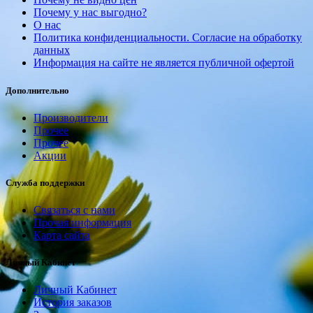
Почему у нас выгодно?
О нас
Политика конфиденциальности. Согласие на обработку
данных
Информация на сайте не является публичной офертой
Дополнительно
Производители
Прочее
Прочее
Акции
Служба поддержки
Связаться с нами
Прочая информация
Карта сайта
Личный Кабинет
Личный Кабинет
История заказов