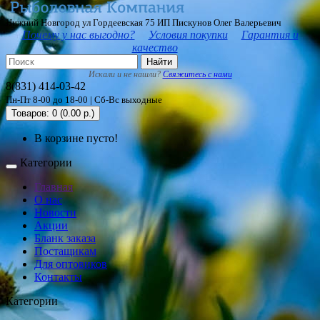
Нижний Новгород ул Гордеевская 75 ИП Пискунов Олег Валерьевич
Почему у нас выгодно?
Условия покупки
Гарантия и
качество
Найти
Искали и не нашли?
Свяжитесь с нами
8(831) 414-03-42
Пн-Пт 8-00 до 18-00 | Сб-Вс выходные
Товаров: 0 (0.00 р.)
В корзине пусто!
Категории
Главная
О нас
Новости
Акции
Бланк заказа
Постащикам
Для оптовиков
Контакты
Категории