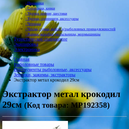
- Приманки
- Сторожки, кивки
- Удочки зимние, шестики
- Удочки, спиннинги, аксессуары
- Черпаки
- Чехлы, сумки, кейсы д/рыболовных принадлежностей
- Ящики, коробки, мотыльницы, мормышницы
Туристическое снаряжение
Экипировка
Электроника
Главная
Рыболовные товары
Инструменты рыболовные, аксессуары
Зевники, зажимы, экстракторы
Экстрактор метал крокодил 29см
Экстрактор метал крокодил
29см
(Код товара: МР192358)