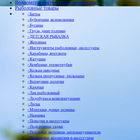
Водномоторная техника и аксессуары
Рыболовные товары
- Багры
- Бубенчики, колокольчики
- Бусины
- Груза, джиг-головки
- ДЕТСКАЯ РЫБАЛКА
- Жерлицы
- Инструменты рыболовные, аксессуары
- Карабины, вертлюги
- Катушки
- Кембрики, термотрубки
- Кольца заводные
- Кольца пропускные, тюльпаны
- Кормушки, рогатки
- Крючки
- Лак рыболовный
- Ледобуры и комплектующие
- Леска
- Монтажи, донки, резинка
- Наживка
- Поводки и аксессуары
- Подсачники, садки
- Поплавки, мотовила, антизакручиватели
- Прикормка, ароматика и аксессуары