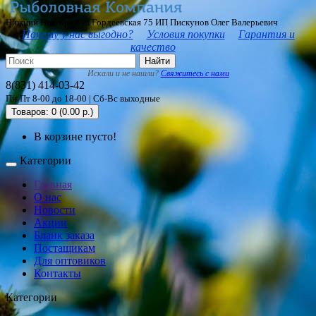
Нижний Новгород ул Гордеевская 75 ИП Пискунов Олег Валерьевич
Почему у нас выгодно?
Условия покупки
Гарантия и
качество
Найти
Искали и не нашли?
Свяжитесь с нами
8(831) 414-03-42
Пн-Пт 8-00 до 18-00 | Сб-Вс выходные
Товаров: 0 (0.00 р.)
В корзине пусто!
Категории
Главная
О нас
Новости
Акции
Бланк заказа
Постащикам
Для оптовиков
Контакты
Категории