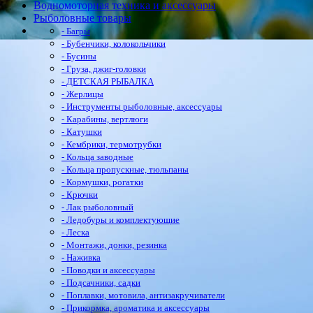
Водномоторная техника и аксессуары
Рыболовные товары
- Багры
- Бубенчики, колокольчики
- Бусины
- Груза, джиг-головки
- ДЕТСКАЯ РЫБАЛКА
- Жерлицы
- Инструменты рыболовные, аксессуары
- Карабины, вертлюги
- Катушки
- Кембрики, термотрубки
- Кольца заводные
- Кольца пропускные, тюльпаны
- Кормушки, рогатки
- Крючки
- Лак рыболовный
- Ледобуры и комплектующие
- Леска
- Монтажи, донки, резинка
- Наживка
- Поводки и аксессуары
- Подсачники, садки
- Поплавки, мотовила, антизакручиватели
- Прикормка, ароматика и аксессуары