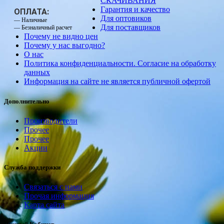
СКАЧИВАНИЯ
Гарантия и качество
ОПЛАТА:
Для оптовиков
— Наличные
Для поставщиков
— Безналичный расчет
Почему не видно цен
Почему у нас выгодно?
О нас
Политика конфиденциальности. Согласие на обработку
данных
Информация на сайте не является публичной офертой
Дополнительно
Производители
Прочее
Прочее
Акции
Служба поддержки
Связаться с нами
Прочая информация
Карта сайта