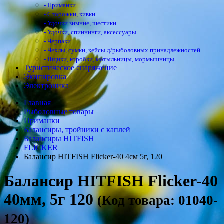
- Приманки
- Сторожки, кивки
- Удочки зимние, шестики
- Удочки, спиннинги, аксессуары
- Черпаки
- Чехлы, сумки, кейсы д/рыболовных принадлежностей
- Ящики, коробки, мотыльницы, мормышницы
Туристическое снаряжение
Экипировка
Электроника
Главная
Рыболовные товары
Приманки
Балансиры, тройники с каплей
Балансиры HITFISH
FLICKER
Балансир HITFISH Flicker-40 4см 5г, 120
Балансир HITFISH Flicker-40
40мм, 5г 120
(Код товара: 01040-
120)