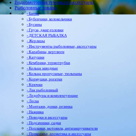
Водномоторная техника и аксессуары
Рыболовные товары
- Багры
- Бубенчики, колокольчики
- Бусины
- Груза, джиг-головки
- ДЕТСКАЯ РЫБАЛКА
- Жерлицы
- Инструменты рыболовные, аксессуары
- Карабины, вертлюги
- Катушки
- Кембрики, термотрубки
- Кольца заводные
- Кольца пропускные, тюльпаны
- Кормушки, рогатки
- Крючки
- Лак рыболовный
- Ледобуры и комплектующие
- Леска
- Монтажи, донки, резинка
- Наживка
- Поводки и аксессуары
- Подсачники, садки
- Поплавки, мотовила, антизакручиватели
- Прикормка, ароматика и аксессуары