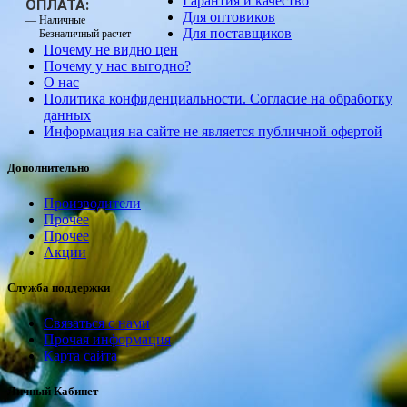
Гарантия и качество
ОПЛАТА:
Для оптовиков
— Наличные
Для поставщиков
— Безналичный расчет
Почему не видно цен
Почему у нас выгодно?
О нас
Политика конфиденциальности. Согласие на обработку
данных
Информация на сайте не является публичной офертой
Дополнительно
Производители
Прочее
Прочее
Акции
Служба поддержки
Связаться с нами
Прочая информация
Карта сайта
Личный Кабинет