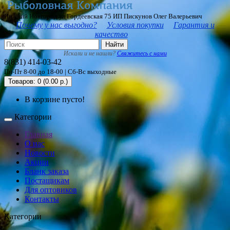
Нижний Новгород ул Гордеевская 75 ИП Пискунов Олег Валерьевич
Почему у нас выгодно?
Условия покупки
Гарантия и
качество
Найти
Искали и не нашли?
Свяжитесь с нами
8(831) 414-03-42
Пн-Пт 8-00 до 18-00 | Сб-Вс выходные
Товаров: 0 (0.00 р.)
В корзине пусто!
Категории
Главная
О нас
Новости
Акции
Бланк заказа
Постащикам
Для оптовиков
Контакты
Категории