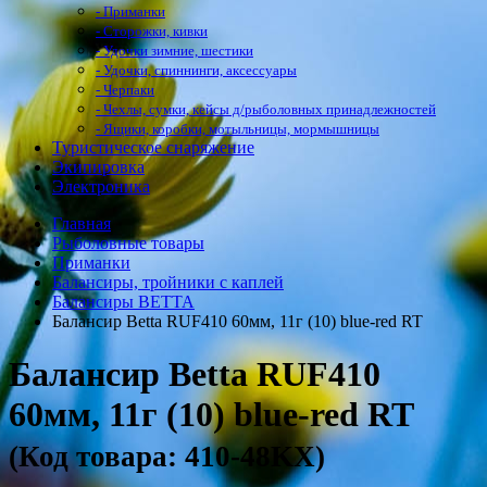
- Приманки
- Сторожки, кивки
- Удочки зимние, шестики
- Удочки, спиннинги, аксессуары
- Черпаки
- Чехлы, сумки, кейсы д/рыболовных принадлежностей
- Ящики, коробки, мотыльницы, мормышницы
Туристическое снаряжение
Экипировка
Электроника
Главная
Рыболовные товары
Приманки
Балансиры, тройники с каплей
Балансиры BETTA
Балансир Betta RUF410 60мм, 11г (10) blue-red RT
Балансир Betta RUF410
60мм, 11г (10) blue-red RT
(Код товара: 410-48KX)