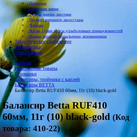
- Приманки
- Сторожки, кивки
- Удочки зимние, шестики
- Удочки, спиннинги, аксессуары
- Черпаки
- Чехлы, сумки, кейсы д/рыболовных принадлежностей
- Ящики, коробки, мотыльницы, мормышницы
Туристическое снаряжение
Экипировка
Электроника
Главная
Рыболовные товары
Приманки
Балансиры, тройники с каплей
Балансиры BETTA
Балансир Betta RUF410 60мм, 11г (10) black-gold
Балансир Betta RUF410
60мм, 11г (10) black-gold
(Код
товара: 410-22)