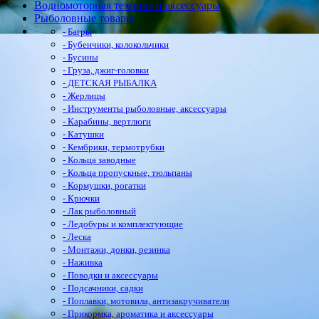
Водномоторная техника и аксессуары
Рыболовные товары
- Багры
- Бубенчики, колокольчики
- Бусины
- Груза, джиг-головки
- ДЕТСКАЯ РЫБАЛКА
- Жерлицы
- Инструменты рыболовные, аксессуары
- Карабины, вертлюги
- Катушки
- Кембрики, термотрубки
- Кольца заводные
- Кольца пропускные, тюльпаны
- Кормушки, рогатки
- Крючки
- Лак рыболовный
- Ледобуры и комплектующие
- Леска
- Монтажи, донки, резинка
- Наживка
- Поводки и аксессуары
- Подсачники, садки
- Поплавки, мотовила, антизакручиватели
- Прикормка, ароматика и аксессуары