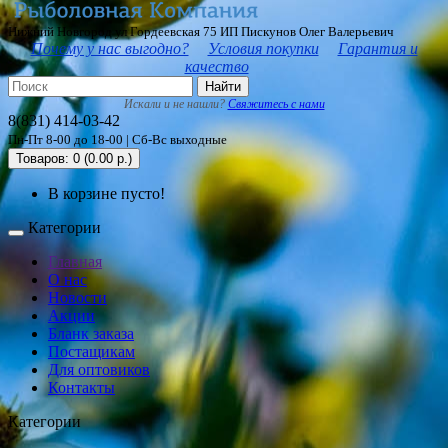
Нижний Новгород ул Гордеевская 75 ИП Пискунов Олег Валерьевич
Почему у нас выгодно?
Условия покупки
Гарантия и
качество
Найти
Искали и не нашли?
Свяжитесь с нами
8(831) 414-03-42
Пн-Пт 8-00 до 18-00 | Сб-Вс выходные
Товаров: 0 (0.00 р.)
В корзине пусто!
Категории
Главная
О нас
Новости
Акции
Бланк заказа
Постащикам
Для оптовиков
Контакты
Категории