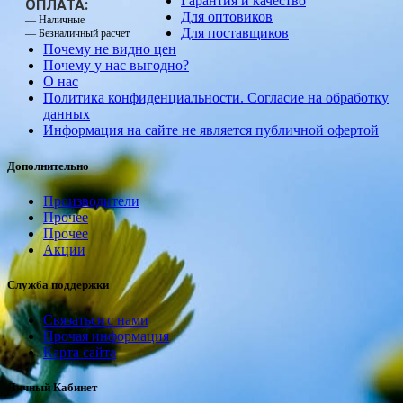
Гарантия и качество
ОПЛАТА:
Для оптовиков
— Наличные
Для поставщиков
— Безналичный расчет
Почему не видно цен
Почему у нас выгодно?
О нас
Политика конфиденциальности. Согласие на обработку
данных
Информация на сайте не является публичной офертой
Дополнительно
Производители
Прочее
Прочее
Акции
Служба поддержки
Связаться с нами
Прочая информация
Карта сайта
Личный Кабинет