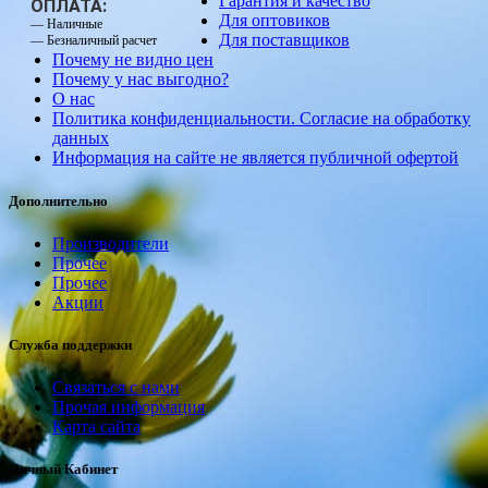
Гарантия и качество
ОПЛАТА:
Для оптовиков
— Наличные
Для поставщиков
— Безналичный расчет
Почему не видно цен
Почему у нас выгодно?
О нас
Политика конфиденциальности. Согласие на обработку
данных
Информация на сайте не является публичной офертой
Дополнительно
Производители
Прочее
Прочее
Акции
Служба поддержки
Связаться с нами
Прочая информация
Карта сайта
Личный Кабинет