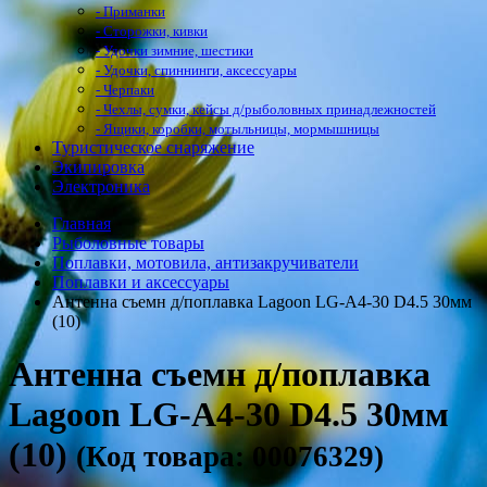
- Приманки
- Сторожки, кивки
- Удочки зимние, шестики
- Удочки, спиннинги, аксессуары
- Черпаки
- Чехлы, сумки, кейсы д/рыболовных принадлежностей
- Ящики, коробки, мотыльницы, мормышницы
Туристическое снаряжение
Экипировка
Электроника
Главная
Рыболовные товары
Поплавки, мотовила, антизакручиватели
Поплавки и аксессуары
Антенна съемн д/поплавка Lagoon LG-A4-30 D4.5 30мм
(10)
Антенна съемн д/поплавка
Lagoon LG-A4-30 D4.5 30мм
(10)
(Код товара: 00076329)