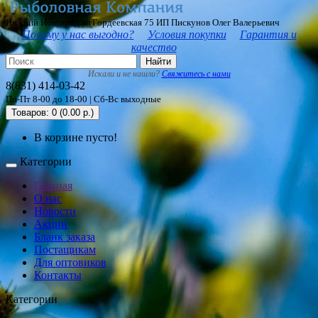
Нижний Новгород ул Гордеевская 75 ИП Пискунов Олег Валерьевич
Почему у нас выгодно?
Условия покупки
Гарантия и
качество
Найти
Искали и не нашли?
Свяжитесь с нами
8(831) 414-03-42
Пн-Пт 8-00 до 18-00 | Сб-Вс выходные
Товаров: 0 (0.00 р.)
В корзине пусто!
Категории
Главная
О нас
Новости
Акции
Бланк заказа
Постащикам
Для оптовиков
Контакты
Категории