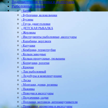
Водномоторная техника и аксессуары
Рыболовные товары
- Багры
- Бубенчики, колокольчики
- Бусины
- Груза, джиг-головки
- ДЕТСКАЯ РЫБАЛКА
- Жерлицы
- Инструменты рыболовные, аксессуары
- Карабины, вертлюги
- Катушки
- Кембрики, термотрубки
- Кольца заводные
- Кольца пропускные, тюльпаны
- Кормушки, рогатки
- Крючки
- Лак рыболовный
- Ледобуры и комплектующие
- Леска
- Монтажи, донки, резинка
- Наживка
- Поводки и аксессуары
- Подсачники, садки
- Поплавки, мотовила, антизакручиватели
- Прикормка, ароматика и аксессуары