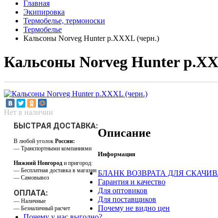
Главная
Экипировка
Термобелье, термоноски
Термобелье
Кальсоны Norveg Hunter р.XXXL (черн.)
Кальсоны Norveg Hunter р.XX
Нет в наличии
БЫСТРАЯ ДОСТАВКА:
Описание
В любой уголок
России:
— Транспортными компаниями
Информация
Нижний Новгород
и пригород:
— Бесплатная доставка в магазин
БЛАНК ВОЗВРАТА ДЛЯ СКАЧИ
— Самовывоз
Гарантия и качество
Для оптовиков
ОПЛАТА:
Для поставщиков
— Наличные
Почему не видно цен
— Безналичный расчет
Почему у нас выгодно?