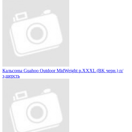
Кальсоны Guahoo Outdoor MidWeight р.XXXL (BK черн.) п/
э,шерсть