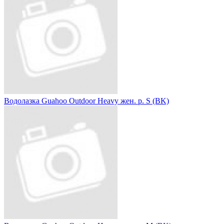
Водолазка Guahoo Outdoor Heavy жен. р. S (BK)