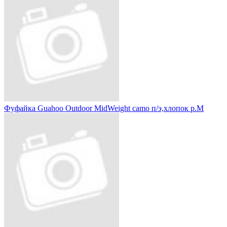
Фуфайка Guahoo Outdoor MidWeight camo п/э,хлопок р.M