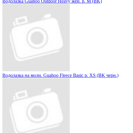
Водолазка Guahoo Outdoor Heavy жен. р. M (BK)
Водолазка на молн. Guahoo Fleece Basic р. XS (BK черн.)