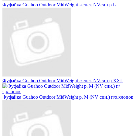
Фуфайка Guahoo Outdoor MidWeight женск NVсин р.L
Фуфайка Guahoo Outdoor MidWeight женск NVсин р.XXL
Фуфайка Guahoo Outdoor MidWeight р. M (NV син.) п/э,хлопок