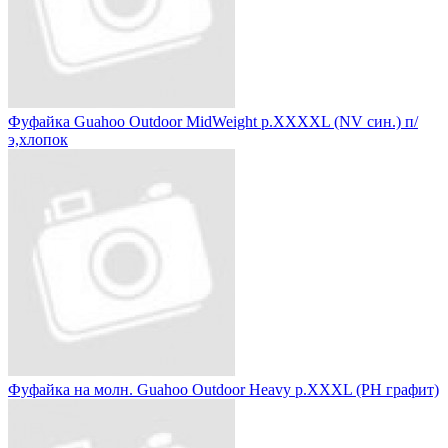
Фуфайка Guahoo Outdoor MidWeight р.XXXXL (NV син.) п/
э,хлопок
Фуфайка на молн. Guahoo Outdoor Heavy р.XXXL (PH графит)