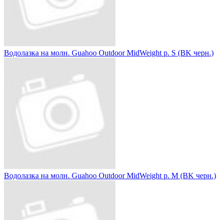
Водолазка на молн. Guahoo Outdoor MidWeight р. S (BK черн.)
Водолазка на молн. Guahoo Outdoor MidWeight р. M (BK черн.)