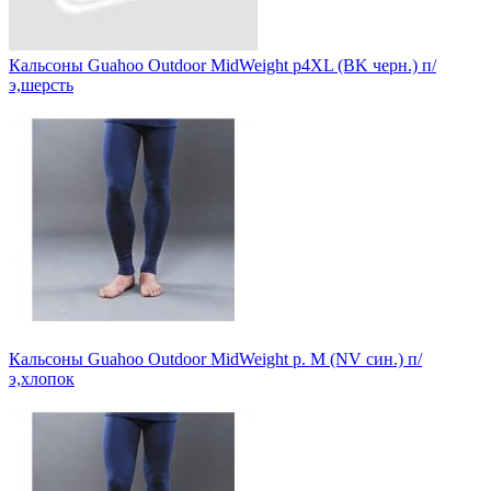
Кальсоны Guahoo Outdoor MidWeight р4XL (BK черн.) п/
э,шерсть
Кальсоны Guahoo Outdoor MidWeight р. M (NV син.) п/
э,хлопок