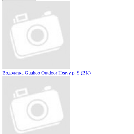
Водолазка Guahoo Outdoor Heavy р. S (BK)