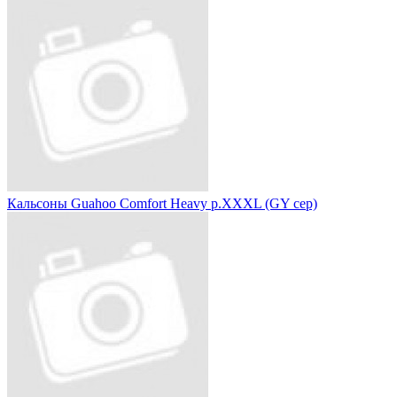
Кальсоны Guahoo Comfort Heavy р.XXXL (GY сер)