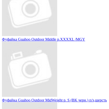
Фуфайка Guahoo Outdoor Middle р.XXXXL /MGY
Фуфайка Guahoo Outdoor MidWeight р. S (BK черн.) п/э,шерсть