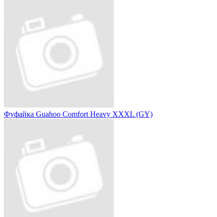
Фуфайка Guahoo Comfort Heavy XXXL (GY)